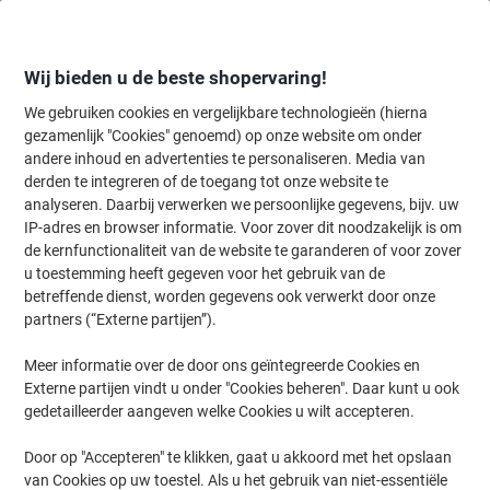
Meteen
Meteen
naar
naar
inhoud
navigatie
Wij bieden u de beste shopervaring!
We gebruiken cookies en vergelijkbare technologieën (hierna
gezamenlijk "Cookies" genoemd) op onze website om onder
Home
andere inhoud en advertenties te personaliseren. Media van
Inkt & Toner
Cartridges & toners
Inktcartridges
Originele inktc
derden te integreren of de toegang tot onze website te
HP 971XL originele inktcartridge CN627AE magenta
analyseren. Daarbij verwerken we persoonlijke gegevens, bijv. uw
IP-adres en browser informatie. Voor zover dit noodzakelijk is om
de kernfunctionaliteit van de website te garanderen of voor zover
Merk:
HP
Productnr.:
6468354
u toestemming heeft gegeven voor het gebruik van de
betreffende dienst, worden gegevens ook verwerkt door onze
partners (“Externe partijen”).
Geschenk
Meer informatie over de door ons geïntegreerde Cookies en
Externe partijen vindt u onder "Cookies beheren". Daar kunt u ook
gedetailleerder aangeven welke Cookies u wilt accepteren.
Door op "Accepteren" te klikken, gaat u akkoord met het opslaan
van Cookies op uw toestel. Als u het gebruik van niet-essentiële