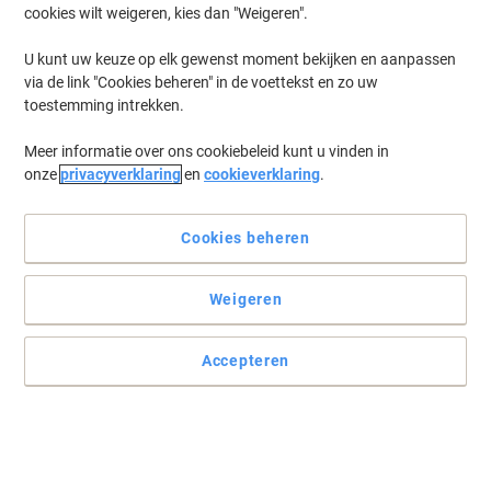
cookies wilt weigeren, kies dan "Weigeren".
U kunt uw keuze op elk gewenst moment bekijken en aanpassen
via de link "Cookies beheren" in de voettekst en zo uw
toestemming intrekken.
Meer informatie over ons cookiebeleid kunt u vinden in
onze
privacyverklaring
en
cookieverklaring
.
Cookies beheren
Weigeren
Accepteren
Creëer schitterende, heldere kleuren voor al uw documenten
Creëer sneldrogende, waterbestendige en prachtige
kleurendocumenten, die wel tientallen jaren meegaan, met deze
originele HP 971XL CN627AE pigmentcartridge.
Lees volledige beschrijving