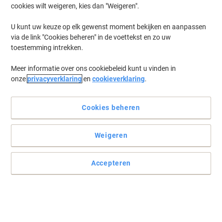
cookies wilt weigeren, kies dan "Weigeren".
U kunt uw keuze op elk gewenst moment bekijken en aanpassen
via de link "Cookies beheren" in de voettekst en zo uw
toestemming intrekken.
Meer informatie over ons cookiebeleid kunt u vinden in
onze
privacyverklaring
en
cookieverklaring
.
Cookies beheren
+
2
meer
Weigeren
Lees volledige beschrijving
Koop Meer,
Bespaar Meer
Accepteren
€ 21,99
Stuk
Vanaf 3 Stuks
€ 26,61 Incl. btw
Ko
Aantal
Excl. btw