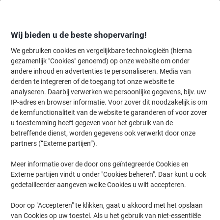
Meteen
Meteen
naar
naar
inhoud
navigatie
Wij bieden u de beste shopervaring!
We gebruiken cookies en vergelijkbare technologieën (hierna
gezamenlijk "Cookies" genoemd) op onze website om onder
Home
andere inhoud en advertenties te personaliseren. Media van
Kantoorapparaten & Technologie
Computers & toebehoren
Lapto
derden te integreren of de toegang tot onze website te
DICOTA Laptophoes D31744 14.1" Grijs, groen
analyseren. Daarbij verwerken we persoonlijke gegevens, bijv. uw
IP-adres en browser informatie. Voor zover dit noodzakelijk is om
de kernfunctionaliteit van de website te garanderen of voor zover
Merk:
DICOTA
Productnr.:
1140176
u toestemming heeft gegeven voor het gebruik van de
betreffende dienst, worden gegevens ook verwerkt door onze
partners (“Externe partijen”).
Meer informatie over de door ons geïntegreerde Cookies en
Externe partijen vindt u onder "Cookies beheren". Daar kunt u ook
gedetailleerder aangeven welke Cookies u wilt accepteren.
Door op "Accepteren" te klikken, gaat u akkoord met het opslaan
van Cookies op uw toestel. Als u het gebruik van niet-essentiële