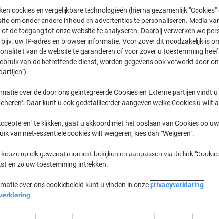
ken cookies en vergelijkbare technologieën (hierna gezamenlijk "Cookies
Welkom bij onze categorie Broodbeleg, sauzen & kruiden, waar u een vee
ontdekt. Of u nu op zoek bent naar de perfecte Hellma Pepersticks of Zouts
ite om onder andere inhoud en advertenties te personaliseren. Media van
indt u alles om uw maaltijden naar een hoger niveau te tillen. Laat u insp
 of de toegang tot onze website te analyseren. Daarbij verwerken we pers
eenvoud en smaak die deze producten aan uw tafel brengen.
bijv. uw IP-adres en browser informatie. Voor zover dit noodzakelijk is o
ionaliteit van de website te garanderen of voor zover u toestemming hee
gebruik van de betreffende dienst, worden gegevens ook verwerkt door on
partijen”).
matie over de door ons geïntegreerde Cookies en Externe partijen vindt u
eheren". Daar kunt u ook gedetailleerder aangeven welke Cookies u wilt 
ccepteren" te klikken, gaat u akkoord met het opslaan van Cookies op uw 
uik van niet-essentiële cookies wilt weigeren, kies dan "Weigeren".
 keuze op elk gewenst moment bekijken en aanpassen via de link "Cookies
kst en zo uw toestemming intrekken.
rmatie over ons cookiebeleid kunt u vinden in onze
privacyverklaring
verklaring
.
Hellma Zoutsticks 750 Stuks à 1 g
Hellma Peper Sticks 750 Stuks