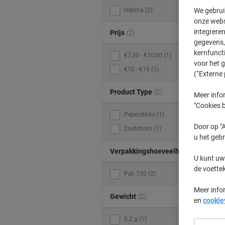
We gebrui
Hellma (2)
onze webs
v
integreren
Prijs
(2)
gegevens, 
kernfunct
€7,50 - €10,00 (1)
voor het 
€10 - €15 (1)
(“Externe 
Product Type
(2)
Meer infor
"Cookies b
Pepersticks (1)
Door op "A
Zoutsticks (1)
u het gebr
Verpakkingshoeveelheid
(1)
U kunt uw
de voette
Pak 750 (2)
Meer info
Gewicht
(2)
en
cookie
0.2 g (1)