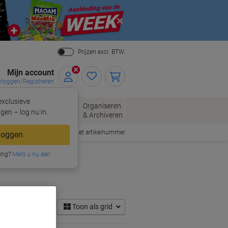
Close
Prijzen excl. BTW.
Mijn account
nloggen/Registreren
xclusieve
eloppen
Organiseren
Kantoorartikelen
gen – log nu in.
n
& Archiveren
Snel bestellen met artikelnummer
loggen
ing?
Meld u nu aan
Toon als grid