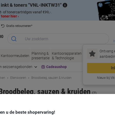
 inkt & toners
VNL-INKTW31
t- of tonercartridges vanaf €99,-.
 toner hier ›
Gratis retourneren*
00
I
Ontvang e
Planning &
Kantoorapparaten
Inkt &
Papier, Env
Kantoormeubelen
aanbiedin
presentatie
& Technologie
Toner
& Verpakke
en seizoensgebonden
Cadeaushop
In
uken
Etenswaren
Broodbeleg, sauzen & kruiden
Nieuw bij Vik
Broodbeleg, sauzen & kruiden
(2)
Sorteer op:
den u de beste shopervaring!