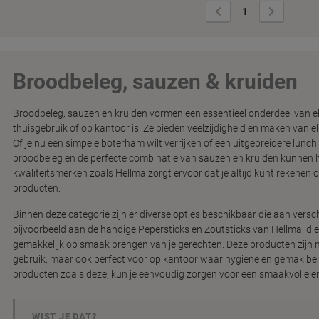
Vorige
Volgende
1
pagina
pagina
Broodbeleg, sauzen & kruiden
Broodbeleg, sauzen en kruiden vormen een essentieel onderdeel van el
thuisgebruik of op kantoor is. Ze bieden veelzijdigheid en maken van e
Of je nu een simpele boterham wilt verrijken of een uitgebreidere lunch 
broodbeleg en de perfecte combinatie van sauzen en kruiden kunnen h
kwaliteitsmerken zoals Hellma zorgt ervoor dat je altijd kunt rekene
producten.
Binnen deze categorie zijn er diverse opties beschikbaar die aan vers
bijvoorbeeld aan de handige Pepersticks en Zoutsticks van Hellma, die 
gemakkelijk op smaak brengen van je gerechten. Deze producten zijn ni
gebruik, maar ook perfect voor op kantoor waar hygiëne en gemak belan
producten zoals deze, kun je eenvoudig zorgen voor een smaakvolle 
WIST JE DAT?