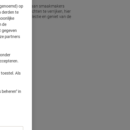
" genoemd) op
lzijdig assortiment aan smaakmakers
ticks om uw gerechten te verrijken, hier
 derden te
ireren door onze selectie en geniet van de
oonlijke
m de
ft gegeven
ze partners
 onder
accepteren.
toestel. Als
 beheren" in