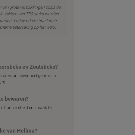
n om grote verpakkingen zoals de
e in zakken van 750 stuks worden
 kunnen medewerkers hun lunch
ename eetervaring op het werk.
persticks en Zoutsticks?
aal voor individueel gebruik in
erd.
ste bewaren?
om hun versheid en smaak te
die van Hellma?