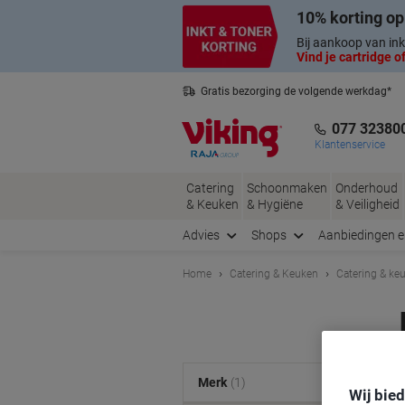
Meteen
Meteen
10% korting op
naar
naar
inhoud
navigatie
Bij aankoop van ink
Vind je cartridge of
Gratis bezorging de volgende werkdag*
Nederlandse klantenservice
077 32380
Klantenservice
Catering
Schoonmaken
Onderhoud
& Keuken
& Hygiëne
& Veiligheid
Advies
Shops
Aanbiedingen 
Home
Catering & Keuken
Catering & ke
Merk
(1)
Wij bie