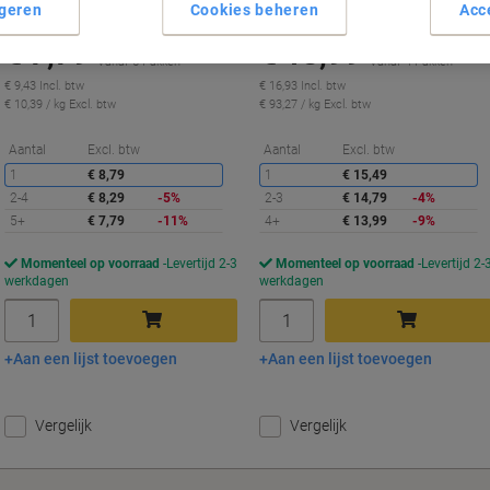
geren
Cookies beheren
Acc
Koop Meer,
Bespaar Meer
Koop Meer,
Bespaar Meer
€ 7,79
€ 13,99
Pak
Pak
Vanaf 5 Pakken
Vanaf 4 Pakken
€ 9,43 Incl. btw
€ 16,93 Incl. btw
€ 10,39 / kg Excl. btw
€ 93,27 / kg Excl. btw
Korting
K
Aantal
Excl. btw
Aantal
Excl. btw
1
€ 8,79
1
€ 15,49
2-4
€ 8,29
-5%
2-3
€ 14,79
-4%
5+
€ 7,79
-11%
4+
€ 13,99
-9%
Momenteel op voorraad
Levertijd 2-3
Momenteel op voorraad
Levertijd 2-
werkdagen
werkdagen
Aantal
Aantal
Aan een lijst toevoegen
Aan een lijst toevoegen
In winkelwagen
In winkelwagen
Vergelijk
Vergelijk