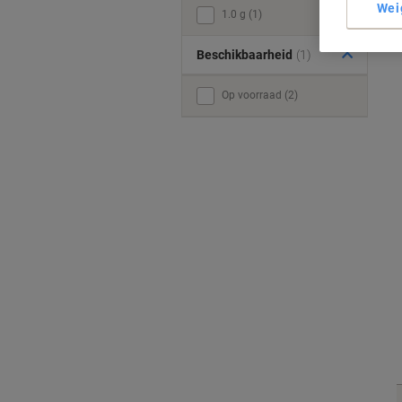
Wei
1.0 g (1)
Beschikbaarheid
(1)
Op voorraad (2)