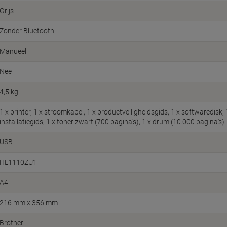
Grijs
Zonder Bluetooth
Manueel
Nee
4,5 kg
1 x printer, 1 x stroomkabel, 1 x productveiligheidsgids, 1 x softwaredisk, 1
installatiegids, 1 x toner zwart (700 pagina's), 1 x drum (10.000 pagina's)
USB
HL1110ZU1
A4
216 mm x 356 mm
Brother