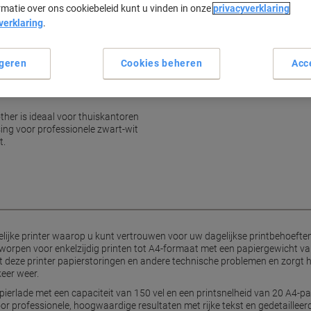
rmatie over ons cookiebeleid kunt u vinden in onze
privacyverklaring
verklaring
.
geren
Cookies beheren
Acc
her is ideaal voor thuiskantoren
ing voor professionele zwart-wit
t.
lijke printer waarop u kunt vertrouwen voor uw dagelijkse printbehoefte
worpen voor enkelzijdig printen tot A4-formaat met een papiergewicht va
 deze printer papierstoringen en andere technische problemen en zorgt h
keer weer.
pierlade met een capaciteit van 150 vel en een printsnelheid van 20 A4-p
oor professionele, hoogwaardige resultaten met rijke tekst en gedetailleerde