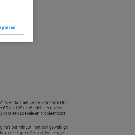
epteren
n? Zoek dan niet verder dan deze HL-
n 65 tot 105 g/m². Met een unieke
ij voor een soepele en probleemloze
agina's per minuut. Met een geweldige
 afbeeldingen. Deze stijlvolle grijze