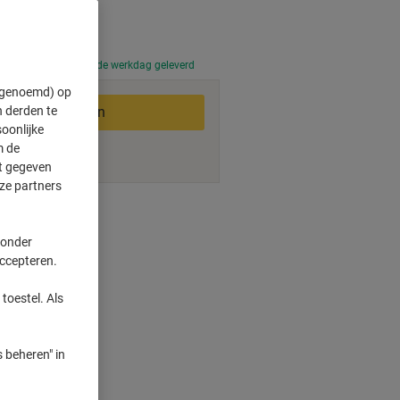
 uur besteld, volgende werkdag geleverd
" genoemd) op
 derden te
In winkelwagen
oonlijke
m de
ft gegeven
ze partners
smogelijkheden
 onder
accepteren.
per minuut
0 x 600 dpi
toestel. Als
al
l
 beheren" in