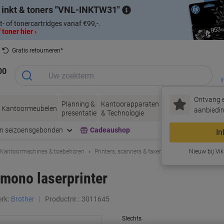
 inkt & toners
VNL-INKTW31
t- of tonercartridges vanaf €99,-.
 toner hier ›
Gratis retourneren*
00
I
Ontvang e
Planning &
Kantoorapparaten
Inkt &
Papier, Env
Kantoormeubelen
aanbiedin
presentatie
& Technologie
Toner
& Verpakke
en seizoensgebonden
Cadeaushop
In
Kantoormachines & toebehoren
Printers, scanners & faxen
Laserprinters
Nieuw bij Vik
mono laserprinter
rk:
Brother
Productnr.:
3011645
Slechts