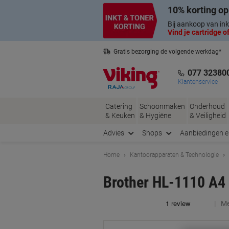
Meteen
Meteen
10% korting op
naar
naar
inhoud
navigatie
Bij aankoop van ink
Vind je cartridge of
Gratis bezorging de volgende werkdag*
Nederlandse klantenservice
077 32380
Klantenservice
Catering
Schoonmaken
Onderhoud
& Keuken
& Hygiëne
& Veiligheid
Advies
Shops
Aanbiedingen 
Home
Kantoorapparaten & Technologie
Brother HL-1110 A4 
Me