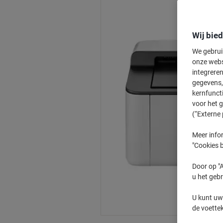
Wij bie
We gebrui
onze webs
integreren
gegevens, 
kernfunct
voor het 
(“Externe 
Meer infor
"Cookies b
Door op "A
u het gebr
U kunt uw
de voette