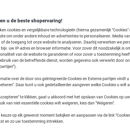
€ 88,49
Stuk
€ 107,07 Incl. btw
den u de beste shopervaring!
Momenteel op voorraad
Vóór 15:30
ken cookies en vergelijkbare technologieën (hierna gezamenlijk "Cookies
Aantal
ite om onder andere inhoud en advertenties te personaliseren. Media van
 of de toegang tot onze website te analyseren. Daarbij verwerken we pers
Max. Aantal 5
bijv. uw IP-adres en browser informatie. Voor zover dit noodzakelijk is o
Aan een lijst toevoegen
ionaliteit van de website te garanderen of voor zover u toestemming hee
gebruik van de betreffende dienst, worden gegevens ook verwerkt door on
partijen”).
Bezorginformatie
Betaling
matie over de door ons geïntegreerde Cookies en Externe partijen vindt u
Belangrijkste specificaties
eheren". Daar kunt u ook gedetailleerder aangeven welke Cookies u wilt 
Snel afdrukken: 20 pagina’s 
Hoogwaardige resolutie: 240
ccepteren" te klikken, gaat u akkoord met het opslaan van Cookies op uw 
Compact ontwerp, past over
uik van niet-essentiële cookies wilt weigeren, kies dan "Weigeren".
Capaciteit papierlade: 150 ve
Lees meer
 keuze op elk gewenst moment bekijken en aanpassen via de link "Cookies
kst en zo uw toestemming intrekken.