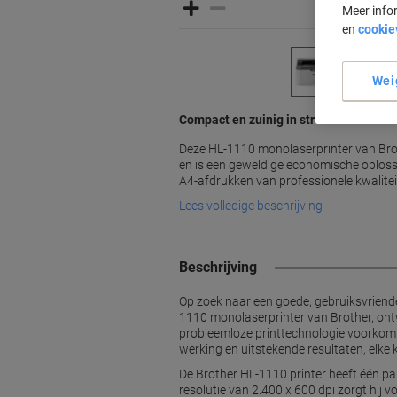
Meer info
en
cookie
Wei
Compact en zuinig in stroomverbruik
Deze HL-1110 monolaserprinter van Brot
en is een geweldige economische oploss
A4-afdrukken van professionele kwalitei
Lees volledige beschrijving
Beschrijving
Op zoek naar een goede, gebruiksvriende
1110 monolaserprinter van Brother, ont
probleemloze printtechnologie voorkomt
werking en uitstekende resultaten, elke 
De Brother HL-1110 printer heeft één pa
resolutie van 2.400 x 600 dpi zorgt hij v