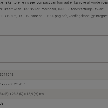
p kleine kantoren en is zeer compact van formaat en kan overal worden gep
rbruiksartikelen: DR-1050 drumeenheid, TN-1050 tonercartridge - zwart.
IEC 19752, DR-1050 voor ca. 10.000 pagina's, voedingskabel (geïntegreerd)
3011645
4977766721417
34 (B) x 23,8 (D) x 18,9 (H) cm
Ja