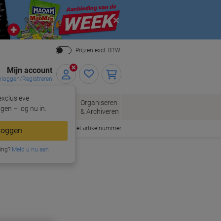
Close
Prijzen excl. BTW.
Mijn account
nloggen/Registreren
xclusieve
eloppen
Organiseren
Kantoorartikelen
gen – log nu in.
n
& Archiveren
Snel bestellen met artikelnummer
loggen
ing?
Meld u nu aan