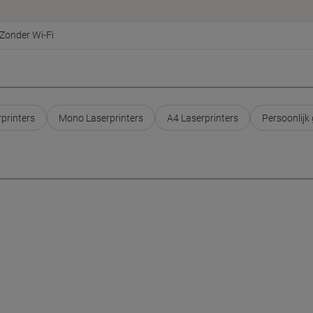
Zonder Wi-Fi
printers
Mono Laserprinters
A4 Laserprinters
Persoonlijk