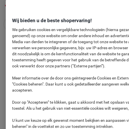
Meteen
Meteen
naar
naar
inhoud
navigatie
Wij bieden u de beste shopervaring!
We gebruiken cookies en vergelijkbare technologieën (hierna gezam
genoemd) op onze website om onder andere inhoud en advertentie
Media van derden te integreren of de toegang tot onze website te 
GRATIS
Nimm2 Lachgummi Mini
verwerken we persoonlijke gegevens, bijv. uw IP-adres en browser
765g
dit noodzakelijk is om de kernfunctionaliteit van de website te ga
toestemming heeft gegeven voor het gebruik van de betreffende 
ook verwerkt door onze partners (“Externe partijen”).
Meer informatie over de door ons geïntegreerde Cookies en Externe
"Cookies beheren". Daar kunt u ook gedetailleerder aangeven welke
accepteren.
Door op "Accepteren" te klikken, gaat u akkoord met het opslaan 
toestel. Als u het gebruik van niet-essentiële cookies wilt weigeren
U kunt uw keuze op elk gewenst moment bekijken en aanpassen via
Helaas is uw gratis artikel
beheren" in de voettekst en zo uw toestemming intrekken.