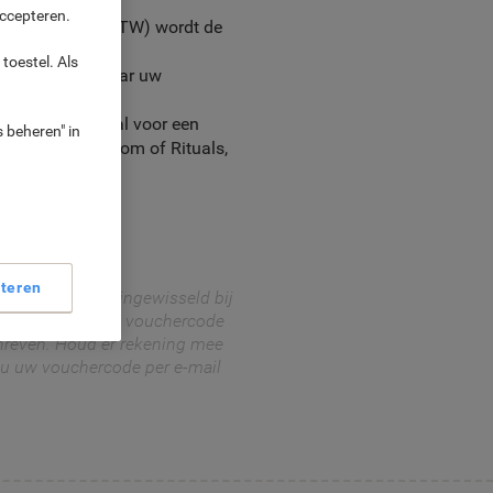
accepteren.
€ 1.999 (excl. BTW) wordt de
dje.
toestel. Als
snel mogelijk naar uw
 tegoedbonportaal voor een
 beheren" in
 Zalando, Bol.com of Rituals,
eders.
teren
t direct worden ingewisseld bij
 code in voor een vouchercode
hreven. Houd er rekening mee
 u uw vouchercode per e-mail