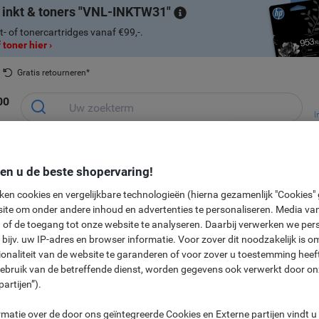
 inkt & toners
VNL-INKTW31
t- of tonercartridges vanaf €99,-.
 toner hier ›
Gratis retourneren*
00
I
Ontvang e
Planning &
Kantoorapparaten
Inkt &
Papier, Env
aanbiedin
Kantoormeubelen
presentatie
& Technologie
Toner
& Verpakke
den u de beste shopervaring!
In
en seizoensgebonden
Cadeaushop
ken cookies en vergelijkbare technologieën (hierna gezamenlijk "Cookies
ite om onder andere inhoud en advertenties te personaliseren. Media van
Nieuw bij Vik
 of de toegang tot onze website te analyseren. Daarbij verwerken we pers
bijv. uw IP-adres en browser informatie. Voor zover dit noodzakelijk is o
ionaliteit van de website te garanderen of voor zover u toestemming hee
cher t.w.v. € 100
gebruik van de betreffende dienst, worden gegevens ook verwerkt door on
partijen”).
Ontvang nu uw gratis Shoppin
matie over de door ons geïntegreerde Cookies en Externe partijen vindt u