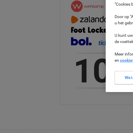
"Cookies b
Door op "A
u het gebr
U kunt uw
de voette
Meer info
en
cookie
Wei