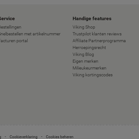
Service
Handige features
Bestellingen
Viking Shop
Snelbestellen met artikelnummer
Trustpilot klanten reviews
Facturen portal
Affiliate Partnerprogramma
Herroepingsrecht
Viking Blog
Eigen merken
Milieukeurmerken
Viking kortingscodes
g
Cookieverklaring
Cookies beheren