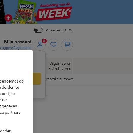
Close
Prijzen excl. BTW.
Mijn account
nloggen/Registreren
xclusieve
eloppen
Organiseren
gen – log nu in.
Kantoorartikelen
n
& Archiveren
loggen
Snel bestellen met artikelnummer
" genoemd) op
 derden te
ing?
Meld u nu aan
oonlijke
m de
ft gegeven
ze partners
g Voucher!
 onder