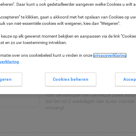
eheren". Daar kunt u ook gedetailleerder aangeven welke Cookies u wilt 
Vanaf een minimale bestelwaarde van 
voucher toegevoegd aan uw winkelman
ccepteren" te klikken, gaat u akkoord met het opslaan van Cookies op uw 
Uw persoonlijke kortingsbon wordt zo 
uik van niet-essentiële cookies wilt weigeren, kies dan "Weigeren".
geregistreerde e-mailadres gestuurd.
U kunt deze code nu inwisselen in het
 keuze op elk gewenst moment bekijken en aanpassen via de link "Cookies
tegoedbon naar keuze, bijvoorbeeld van
kst en zo uw toestemming intrekken.
en kiezen uit meer dan 50 andere aanbi
rmatie over ons cookiebeleid kunt u vinden in onze
privacyverklaring
verklaring
.
Verder winkelen
geren
Cookies beheren
Accep
Let op: De 10-cijferige vouchercode kan nie
de deelnemende partners. Wissel eerst de
voor de verkoper van uw keuze zoals besc
dat het tot 2 werkdagen kan duren voordat
ontvangt.