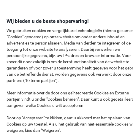
Meteen
Meteen
naar
naar
inhoud
navigatie
Wij bieden u de beste shopervaring!
We gebruiken cookies en vergelijkbare technologieën (hierna gezamen
"Cookies" genoemd) op onze website om onder andere inhoud en
GRATIS
Eglo Verstelbare LED-
advertenties te personaliseren. Media van derden te integreren of de
toegang tot onze website te analyseren. Daarbij verwerken we
Bureaulamp met Oplaadbare Acc
persoonlijke gegevens, bijv. uw IP-adres en browser informatie. Voor
zover dit noodzakelijk is om de kernfunctionaliteit van de website te
garanderen of voor zover u toestemming heeft gegeven voor het gebr
van de betreffende dienst, worden gegevens ook verwerkt door onze
partners (“Externe partijen”).
Meer informatie over de door ons geïntegreerde Cookies en Externe
partijen vindt u onder "Cookies beheren". Daar kunt u ook gedetailleer
aangeven welke Cookies u wilt accepteren.
Door op "Accepteren" te klikken, gaat u akkoord met het opslaan van
Cookies op uw toestel. Als u het gebruik van niet-essentiële cookies wi
weigeren, kies dan "Weigeren".