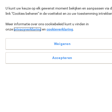
U kunt uw keuze op elk gewenst moment bekijken en aanpassen via 
link "Cookies beheren" in de voettekst en zo uw toestemming intrekke
Meer informatie over ons cookiebeleid kunt u vinden in
onze
privacyverklaring
en
cookieverklaring
.
Weigeren
Uw
GRATIS geschenk*
wordt toegevoegd aan
uw winkelmandje als uw bestelbedrag € 319 of
Accepteren
meer bedraagt (excl. btw).
Verder winkelen
Uw winkelwagen bekijken
*Geldt niet voor reeds geplaatste bestellingen.