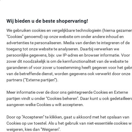
Meteen
Meteen
naar
naar
inhoud
navigatie
Wij bieden u de beste shopervaring!
We gebruiken cookies en vergelijkbare technologieën (hierna gezamen
"Cookies" genoemd) op onze website om onder andere inhoud en
GRATIS
Vershoudbakjes met
advertenties te personaliseren. Media van derden te integreren of de
toegang tot onze website te analyseren. Daarbij verwerken we
deksel
persoonlijke gegevens, bijv. uw IP-adres en browser informatie. Voor
zover dit noodzakelijk is om de kernfunctionaliteit van de website te
garanderen of voor zover u toestemming heeft gegeven voor het gebr
van de betreffende dienst, worden gegevens ook verwerkt door onze
partners (“Externe partijen”).
Meer informatie over de door ons geïntegreerde Cookies en Externe
partijen vindt u onder "Cookies beheren". Daar kunt u ook gedetailleer
aangeven welke Cookies u wilt accepteren.
Door op "Accepteren" te klikken, gaat u akkoord met het opslaan van
Cookies op uw toestel. Als u het gebruik van niet-essentiële cookies wi
weigeren, kies dan "Weigeren".