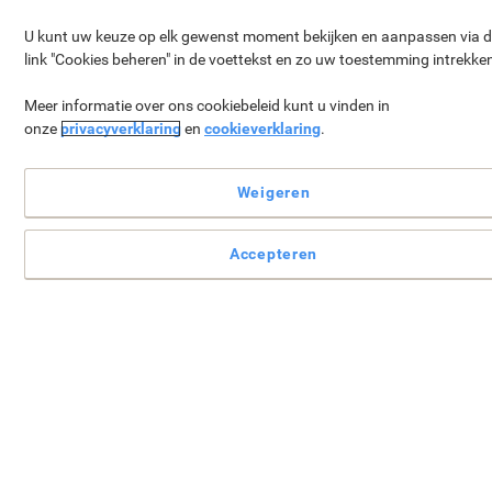
U kunt uw keuze op elk gewenst moment bekijken en aanpassen via 
link "Cookies beheren" in de voettekst en zo uw toestemming intrekke
Meer informatie over ons cookiebeleid kunt u vinden in
onze
privacyverklaring
en
cookieverklaring
.
Weigeren
Uw
GRATIS geschenk*
wordt
toegevoegd aan uw winkelmandje als
Accepteren
uw bestelbedrag € 219 of meer bedraagt
(excl. btw).
Verder winkelen
*Geldt niet voor reeds geplaatste bestellingen.