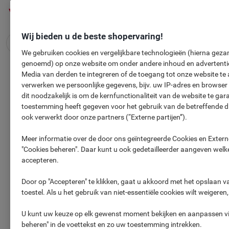
Meteen
Meteen
naar
naar
inhoud
navigatie
Wij bieden u de beste shopervaring!
We gebruiken cookies en vergelijkbare technologieën (hierna gezam
genoemd) op onze website om onder andere inhoud en advertentie
GRATIS
Maretti Bruschette-Chip
Media van derden te integreren of de toegang tot onze website te 
verwerken we persoonlijke gegevens, bijv. uw IP-adres en browser
Tomaat, Olijven und Oregano
dit noodzakelijk is om de kernfunctionaliteit van de website te ga
toestemming heeft gegeven voor het gebruik van de betreffende 
ook verwerkt door onze partners (“Externe partijen”).
Meer informatie over de door ons geïntegreerde Cookies en Externe
"Cookies beheren". Daar kunt u ook gedetailleerder aangeven welke
accepteren.
Door op "Accepteren" te klikken, gaat u akkoord met het opslaan 
toestel. Als u het gebruik van niet-essentiële cookies wilt weigeren
U kunt uw keuze op elk gewenst moment bekijken en aanpassen via
beheren" in de voettekst en zo uw toestemming intrekken.