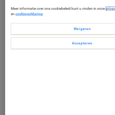
Meer informatie over ons cookiebeleid kunt u vinden in onze
priva
en
cookieverklaring
.
Weigeren
Accepteren
Uw
GRATIS geschenk*
wordt toegevoegd aan
uw winkelmandje als uw bestelbedrag € 89 of
meer bedraagt (excl. btw).
Verder winkelen
Uw winkelwagen bekijken
*Geldt niet voor reeds geplaatste bestellingen.
Aanbevolen producten