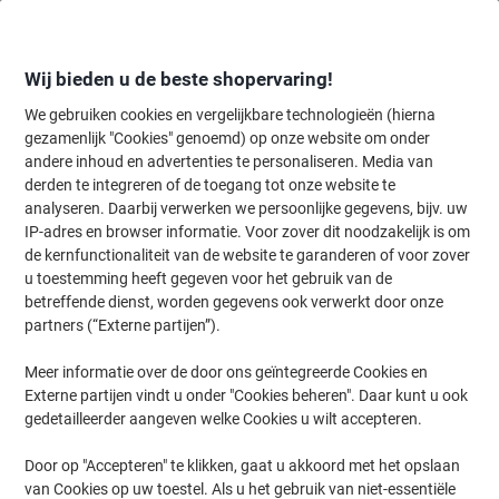
Meteen
Meteen
naar
naar
inhoud
navigatie
Wij bieden u de beste shopervaring!
We gebruiken cookies en vergelijkbare technologieën (hierna
gezamenlijk "Cookies" genoemd) op onze website om onder
Home
andere inhoud en advertenties te personaliseren. Media van
Inkt en Toner Zoekmachine
derden te integreren of de toegang tot onze website te
Zoek inkt, toner en labeltape voor uw printer
analyseren. Daarbij verwerken we persoonlijke gegevens, bijv. uw
IP-adres en browser informatie. Voor zover dit noodzakelijk is om
de kernfunctionaliteit van de website te garanderen of voor zover
Kies merk, reeks en model uit de opties hieronder
u toestemming heeft gegeven voor het gebruik van de
betreffende dienst, worden gegevens ook verwerkt door onze
Xerox
partners (“Externe partijen”).
Meer informatie over de door ons geïntegreerde Cookies en
Color Qube
Externe partijen vindt u onder "Cookies beheren". Daar kunt u ook
gedetailleerder aangeven welke Cookies u wilt accepteren.
Xerox Color Qube 8900
Door op "Accepteren" te klikken, gaat u akkoord met het opslaan
van Cookies op uw toestel. Als u het gebruik van niet-essentiële