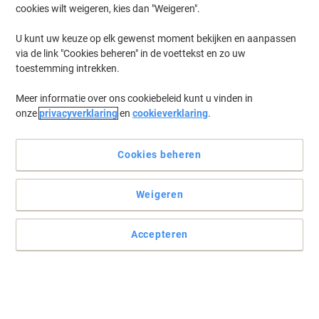
cookies wilt weigeren, kies dan "Weigeren".
Log in
om eerder opgeslagen printers en/of eerder gekochte cartridges
te tonen
U kunt uw keuze op elk gewenst moment bekijken en aanpassen
via de link "Cookies beheren" in de voettekst en zo uw
Xerox Color Qube 8900 Printer Toner Cartridges
(1)
toestemming intrekken.
Meer informatie over ons cookiebeleid kunt u vinden in
Filteren op
onze
privacyverklaring
en
cookieverklaring
.
Xerox 008R12964 Nietjes Cartridge
Cookies beheren
Koop Meer,
Bespaar Meer
€ 194,99
Stuk
Vanaf 3 Stuks
€ 235,94 Incl. btw
Weigeren
Tijdelijk uitverkocht
Stuur mij een e-mail zodra dit artikel weer
beschikbaar is.
Accepteren
Houdt mij op de hoogte
Vorige
Volgende
1
pagina
pagina