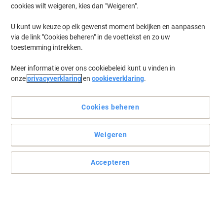
cookies wilt weigeren, kies dan "Weigeren".
Log in
om eerder opgeslagen printers en/of eerder gekochte cartridges
te tonen
U kunt uw keuze op elk gewenst moment bekijken en aanpassen
via de link "Cookies beheren" in de voettekst en zo uw
TEC CT 6100 Printer Inkt Cartridges
(1)
toestemming intrekken.
Meer informatie over ons cookiebeleid kunt u vinden in
Filteren op
onze
privacyverklaring
en
cookieverklaring
.
OKI 2569 Original Zwart Printerlint
9002309
Cookies beheren
Koop Meer,
Bespaar Meer
€ 15,49
Stuk
Vanaf 3 Stuks
Weigeren
€ 18,74 Incl. btw
Momenteel op voorraad
Levertijd 2-3
werkdagen
Accepteren
Aantal
Vorige
Volgende
1
pagina
pagina