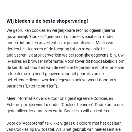
Meteen
Meteen
naar
naar
inhoud
navigatie
Wij bieden u de beste shopervaring!
We gebruiken cookies en vergelijkbare technologieën (hierna
gezamenlijk "Cookies" genoemd) op onze website om onder
Home
andere inhoud en advertenties te personaliseren. Media van
Inkt en Toner Zoekmachine
derden te integreren of de toegang tot onze website te
Zoek inkt, toner en labeltape voor uw printer
analyseren. Daarbij verwerken we persoonlijke gegevens, bijv. uw
IP-adres en browser informatie. Voor zover dit noodzakelijk is om
de kernfunctionaliteit van de website te garanderen of voor zover
Kies merk, reeks en model uit de opties hieronder
u toestemming heeft gegeven voor het gebruik van de
betreffende dienst, worden gegevens ook verwerkt door onze
TEC
partners (“Externe partijen”).
Meer informatie over de door ons geïntegreerde Cookies en
CT
Externe partijen vindt u onder "Cookies beheren". Daar kunt u ook
gedetailleerder aangeven welke Cookies u wilt accepteren.
TEC CT 6100
Door op "Accepteren" te klikken, gaat u akkoord met het opslaan
van Cookies op uw toestel. Als u het gebruik van niet-essentiële