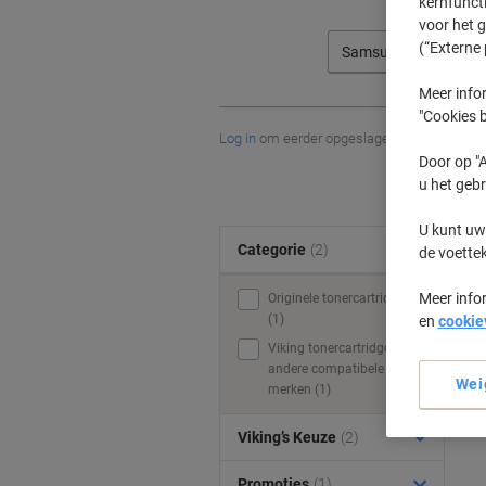
kernfunct
voor het 
(“Externe 
Samsung
Meer infor
"Cookies b
Log in
om eerder opgeslagen printers en/of 
Door op "A
u het gebr
U kunt uw
Categorie
(2)
de voette
Meer info
Originele tonercartridges
(1)
en
cookie
Viking tonercartridges &
andere compatibele
Wei
merken (1)
Viking’s Keuze
(2)
Promoties
(1)