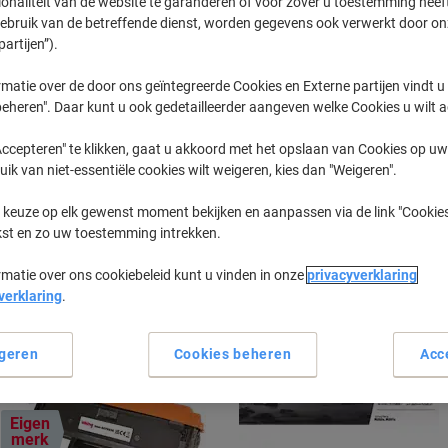
ionaliteit van de website te garanderen of voor zover u toestemming hee
gebruik van de betreffende dienst, worden gegevens ook verwerkt door on
partijen”).
Xpress M
Samsung Xp
matie over de door ons geïntegreerde Cookies en Externe partijen vindt u
eheren". Daar kunt u ook gedetailleerder aangeven welke Cookies u wilt 
eerder gekochte cartridges te tonen
ccepteren" te klikken, gaat u akkoord met het opslaan van Cookies op uw 
uik van niet-essentiële cookies wilt weigeren, kies dan "Weigeren".
Samsung Xpress M 2071 Printer Toner
 keuze op elk gewenst moment bekijken en aanpassen via de link "Cookies
kst en zo uw toestemming intrekken.
Sorteer op:
rmatie over ons cookiebeleid kunt u vinden in onze
privacyverklaring
verklaring
.
geren
Cookies beheren
Acc
Eigen
merk