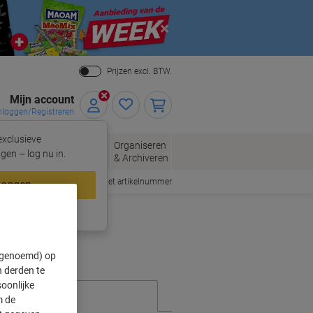
Close
Prijzen excl. BTW.
Mijn account
nloggen/Registreren
xclusieve
eloppen
Organiseren
Kantoorartikelen
gen – log nu in.
n
& Archiveren
Snel bestellen met artikelnummer
loggen
ing?
Meld u nu aan
" genoemd) op
 derden te
oonlijke
m de