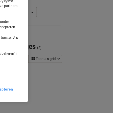
ft gegeven
ze partners
ress M 2071
 onder
accepteren.
toestel. Als
 Cartridges
(2)
 beheren" in
Toon als grid
epteren