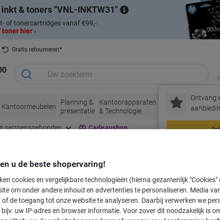
 inkt & toners
VNL-INKTW31
t- of tonercartridges vanaf €99,-.
 toner hier ›
Gratis retourneren*
00
I
Ontvang e
Planning &
Kantoorapparaten
Inkt &
Papier, Env
Kantoormeubelen
aanbiedin
presentatie
& Technologie
Toner
& Verpakke
en seizoensgebonden
Cadeaushop
In
Nieuw bij Vik
den u de beste shopervaring!
labeltape voor uw printer
ken cookies en vergelijkbare technologieën (hierna gezamenlijk "Cookies
ite om onder andere inhoud en advertenties te personaliseren. Media van
 of de toegang tot onze website te analyseren. Daarbij verwerken we pers
Kies merk, reeks en model uit de opties hieronder
bijv. uw IP-adres en browser informatie. Voor zover dit noodzakelijk is o