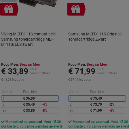
Geschenk
Geschenk
Viking MLT-D111S compatibele
Samsung MLT-D111S Origineel
Samsung tonercartridge MLT-
Tonercartridge Zwart
D111S/ELS zwart
Koop Meer,
Bespaar Meer
Koop Meer,
Bespaar Meer
€ 33,89
€ 71,99
Stuk
Stuk
Vanaf 3 Stuks
Vanaf 3 Stuks
€ 41,01 Incl. btw
€ 87,11 Incl. btw
Korting
K
Aantal
Excl. btw
Aantal
Excl. btw
1
€ 36,99
1
€ 75,49
2
€ 35,49
-4%
2
€ 73,79
-2%
3+
€ 33,89
-8%
3+
€ 71,99
-4%
Momenteel op voorraad
Vóór 15:30
Momenteel op voorraad
Vóór 15:30
uur besteld, volgende werkdag geleverd
uur besteld, volgende werkdag gelever