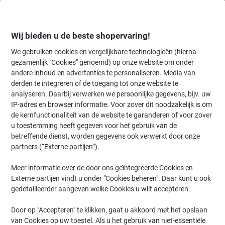
Meteen
Meteen
naar
naar
inhoud
navigatie
Wij bieden u de beste shopervaring!
We gebruiken cookies en vergelijkbare technologieën (hierna
gezamenlijk "Cookies" genoemd) op onze website om onder
Home
andere inhoud en advertenties te personaliseren. Media van
Inkt en Toner Zoekmachine
derden te integreren of de toegang tot onze website te
Zoek inkt, toner en labeltape voor uw printer
analyseren. Daarbij verwerken we persoonlijke gegevens, bijv. uw
IP-adres en browser informatie. Voor zover dit noodzakelijk is om
de kernfunctionaliteit van de website te garanderen of voor zover
Kies merk, reeks en model uit de opties hieronder
u toestemming heeft gegeven voor het gebruik van de
betreffende dienst, worden gegevens ook verwerkt door onze
Samsung
partners (“Externe partijen”).
Meer informatie over de door ons geïntegreerde Cookies en
SL-M
Externe partijen vindt u onder "Cookies beheren". Daar kunt u ook
gedetailleerder aangeven welke Cookies u wilt accepteren.
Samsung SL-M 2670 F
Door op "Accepteren" te klikken, gaat u akkoord met het opslaan
van Cookies op uw toestel. Als u het gebruik van niet-essentiële