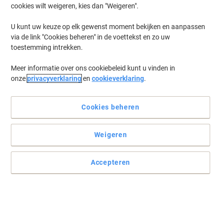
cookies wilt weigeren, kies dan "Weigeren".
Log in
om eerder opgeslagen printers en/of eerder gekochte cartridges
te tonen
U kunt uw keuze op elk gewenst moment bekijken en aanpassen
via de link "Cookies beheren" in de voettekst en zo uw
Samsung SL-M 2670 F Printer Toner Cartridges
(5)
toestemming intrekken.
Meer informatie over ons cookiebeleid kunt u vinden in
Filteren op
onze
privacyverklaring
en
cookieverklaring
.
Geschenk
Eigen merk
Viking MLT-D116L compatibele
Samsung tonercartridge zwart
Cookies beheren
Koop Meer,
Bespaar Meer
Weigeren
€ 36,99
Stuk
Vanaf 3 Stuks
€ 44,76 Incl. btw
Accepteren
Momenteel op voorraad
Levertijd 2-3
werkdagen
Aantal
Geschenk
Eigen merk