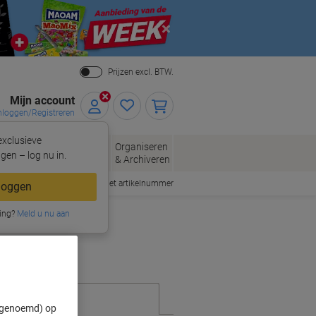
Close
Prijzen excl. BTW.
Mijn account
nloggen/Registreren
xclusieve
eloppen
Organiseren
Kantoorartikelen
gen – log nu in.
n
& Archiveren
Snel bestellen met artikelnummer
loggen
ing?
Meld u nu aan
" genoemd) op