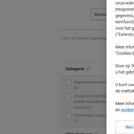
onze webs
integreren
Samsung
gegevens, 
kernfunct
voor het 
(“Externe 
Log in
om eerder opgeslagen printers en/of 
Meer infor
"Cookies b
Door op "A
Categorie
(3)
u het gebr
Originele tonercartridges
U kunt uw
(2)
de voette
Viking tonercartridges &
andere compatibele
Meer info
merken (2)
en
cookie
Printerlinten, compatible
(1)
Wei