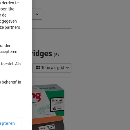
 derden te
oonlijke
oxpress M 2820
m de
ft gegeven
ze partners
 onder
ner Cartridges
accepteren.
(5)
toestel. Als
Toon als grid
 beheren" in
Eigen
epteren
merk