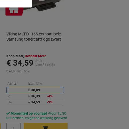
Geschenk
Viking MLT-D116S compatibele
Samsung tonercartridge zwart
Koop Meer,
Bespaar Meer
€ 34,59
Stuk
Vanaf 3 Stuks
€ 41,85 Incl. btw
orting
Korting
Aantal
Excl. btw
1
€ 38,09
2
€ 36,39
-4%
3+
€ 34,59
-9%
Momenteel op voorraad
Vóór 15:30
d
uur besteld, volgende werkdag geleverd
Aantal