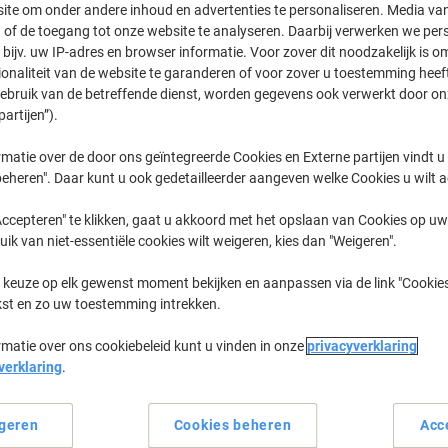
ite om onder andere inhoud en advertenties te personaliseren. Media van
 of de toegang tot onze website te analyseren. Daarbij verwerken we pers
ProXpress M
Samsung Pr
bijv. uw IP-adres en browser informatie. Voor zover dit noodzakelijk is o
ionaliteit van de website te garanderen of voor zover u toestemming hee
gebruik van de betreffende dienst, worden gegevens ook verwerkt door on
partijen”).
eerder gekochte cartridges te tonen
matie over de door ons geïntegreerde Cookies en Externe partijen vindt u
Samsung Proxpress M 2820 Printer To
eheren". Daar kunt u ook gedetailleerder aangeven welke Cookies u wilt 
ccepteren" te klikken, gaat u akkoord met het opslaan van Cookies op uw 
Sorteer op:
uik van niet-essentiële cookies wilt weigeren, kies dan "Weigeren".
 keuze op elk gewenst moment bekijken en aanpassen via de link "Cookies
kst en zo uw toestemming intrekken.
rmatie over ons cookiebeleid kunt u vinden in onze
privacyverklaring
verklaring
.
Eigen
Eigen
geren
Cookies beheren
Acc
merk
merk