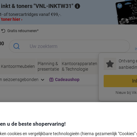
 inkt & toners
VNL-INKTW31
t- of tonercartridges vanaf €99,-.
 toner hier ›
Gratis retourneren*
00
I
Ontvang e
Planning &
Kantoorapparaten
Inkt &
Papier, Env
Kantoormeubelen
aanbiedin
presentatie
& Technologie
Toner
& Verpakke
en seizoensgebonden
Cadeaushop
In
Nieuw bij Vik
labeltape voor uw printer
den u de beste shopervaring!
Kies merk, reeks en model uit de opties hieronder
ken cookies en vergelijkbare technologieën (hierna gezamenlijk "Cookies