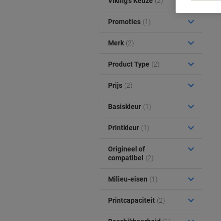
Viking’s Keuze
(2)
Promoties
(1)
Merk
(2)
Product Type
(2)
Prijs
(2)
Basiskleur
(1)
Printkleur
(1)
Origineel of
compatibel
(2)
Milieu-eisen
(1)
Printcapaciteit
(2)