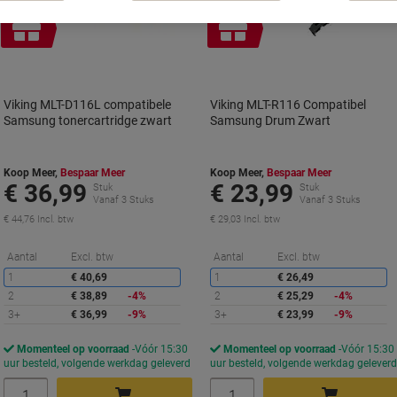
Geschenk
Geschenk
Viking MLT-D116L compatibele
Viking MLT-R116 Compatibel
Samsung tonercartridge zwart
Samsung Drum Zwart
Koop Meer,
Bespaar Meer
Koop Meer,
Bespaar Meer
€ 36,99
€ 23,99
Stuk
Stuk
Vanaf 3 Stuks
Vanaf 3 Stuks
€ 44,76 Incl. btw
€ 29,03 Incl. btw
Korting
K
Aantal
Excl. btw
Aantal
Excl. btw
1
€ 40,69
1
€ 26,49
2
€ 38,89
-4%
2
€ 25,29
-4%
3+
€ 36,99
-9%
3+
€ 23,99
-9%
Momenteel op voorraad
Vóór 15:30
Momenteel op voorraad
Vóór 15:30
uur besteld, volgende werkdag geleverd
uur besteld, volgende werkdag gelever
Aantal
Aantal