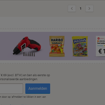
Vorige
Volgende
1
pagina
pagina