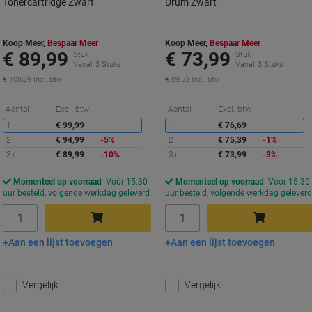
Tonercartridge Zwart
Drum Zwart
Koop Meer,
Bespaar Meer
Koop Meer,
Bespaar Meer
€ 89,99
€ 73,99
Stuk
Stuk
Vanaf 3 Stuks
Vanaf 3 Stuks
€ 108,89 Incl. btw
€ 89,53 Incl. btw
Korting
K
Aantal
Excl. btw
Aantal
Excl. btw
1
€ 99,99
1
€ 76,69
2
€ 94,99
-5%
2
€ 75,39
-1%
3+
€ 89,99
-10%
3+
€ 73,99
-3%
Momenteel op voorraad
Vóór 15:30
Momenteel op voorraad
Vóór 15:30
uur besteld, volgende werkdag geleverd
uur besteld, volgende werkdag gelever
Aantal
Aantal
Aan een lijst toevoegen
Aan een lijst toevoegen
In winkelwagen
In winkelwagen
Vergelijk
Vergelijk