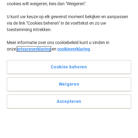
cookies wilt weigeren, kies dan "Weigeren".
Log in
om eerder opgeslagen printers en/of eerder gekochte cartridges
te tonen
U kunt uw keuze op elk gewenst moment bekijken en aanpassen
via de link "Cookies beheren" in de voettekst en zo uw
Samsung Proxpress M 2675 F Printer Toner Cartridges
(5)
toestemming intrekken.
Meer informatie over ons cookiebeleid kunt u vinden in
Filteren op
onze
privacyverklaring
en
cookieverklaring
.
Geschenk
Eigen merk
Viking MLT-D116L compatibele
Samsung tonercartridge zwart
Cookies beheren
Koop Meer,
Bespaar Meer
Weigeren
€ 36,99
Stuk
Vanaf 3 Stuks
€ 44,76 Incl. btw
Accepteren
Momenteel op voorraad
Levertijd 2-3
werkdagen
Aantal
Geschenk
Eigen merk