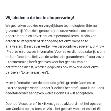
Meteen
Meteen
naar
naar
inhoud
navigatie
Wij bieden u de beste shopervaring!
We gebruiken cookies en vergelijkbare technologieën (hierna
gezamenlijk "Cookies" genoemd) op onze website om onder
Home
andere inhoud en advertenties te personaliseren. Media van
Inkt en Toner Zoekmachine
derden te integreren of de toegang tot onze website te
Zoek inkt, toner en labeltape voor uw printer
analyseren. Daarbij verwerken we persoonlijke gegevens, bijv. uw
IP-adres en browser informatie. Voor zover dit noodzakelijk is om
de kernfunctionaliteit van de website te garanderen of voor zover
Kies merk, reeks en model uit de opties hieronder
u toestemming heeft gegeven voor het gebruik van de
betreffende dienst, worden gegevens ook verwerkt door onze
Samsung
partners (“Externe partijen”).
Meer informatie over de door ons geïntegreerde Cookies en
ProXpress M
Externe partijen vindt u onder "Cookies beheren". Daar kunt u ook
gedetailleerder aangeven welke Cookies u wilt accepteren.
Samsung Proxpress M 2675 F
Door op "Accepteren" te klikken, gaat u akkoord met het opslaan
van Cookies op uw toestel. Als u het gebruik van niet-essentiële