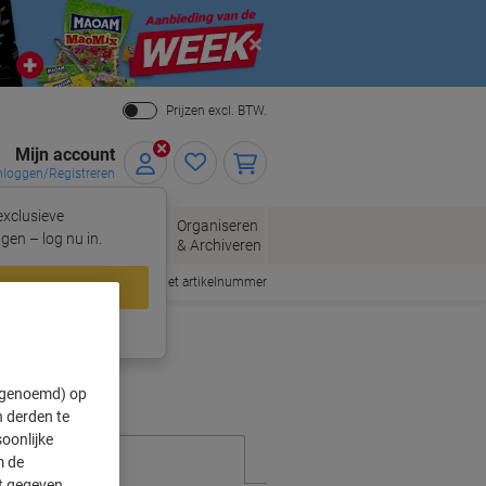
Close
Prijzen excl. BTW.
Mijn account
nloggen/Registreren
xclusieve
eloppen
Organiseren
Kantoorartikelen
gen – log nu in.
n
& Archiveren
Snel bestellen met artikelnummer
loggen
ing?
Meld u nu aan
" genoemd) op
 derden te
oonlijke
m de
ft gegeven