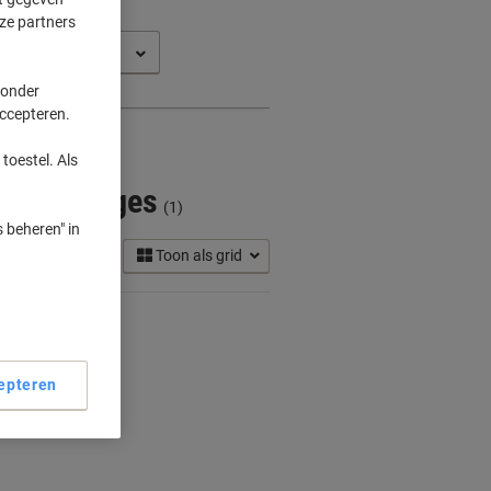
ze partners
o MP 8000 SP
 onder
accepteren.
toestel. Als
r Cartridges
(1)
 beheren" in
Toon als grid
epteren