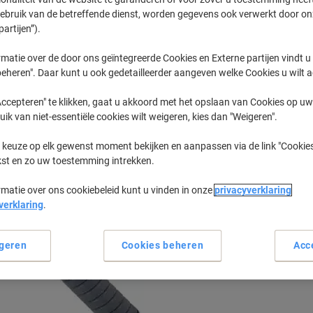
gebruik van de betreffende dienst, worden gegevens ook verwerkt door on
partijen”).
Aficio MP
Ricoh Afici
matie over de door ons geïntegreerde Cookies en Externe partijen vindt u
eheren". Daar kunt u ook gedetailleerder aangeven welke Cookies u wilt 
eerder gekochte cartridges te tonen
ccepteren" te klikken, gaat u akkoord met het opslaan van Cookies op uw 
uik van niet-essentiële cookies wilt weigeren, kies dan "Weigeren".
Ricoh Aficio MP 8000 SP Printer Tone
 keuze op elk gewenst moment bekijken en aanpassen via de link "Cookies
kst en zo uw toestemming intrekken.
Sorteer op:
rmatie over ons cookiebeleid kunt u vinden in onze
privacyverklaring
verklaring
.
geren
Cookies beheren
Acc