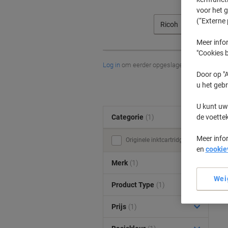
voor het 
(“Externe 
Ricoh
Meer infor
"Cookies b
Log in
om eerder opgeslagen printers en/of 
Door op "A
u het gebr
U kunt uw
de voette
Categorie
(1)
Meer info
Originele inktcartridges (1)
en
cookie
Merk
(1)
Wei
Product Type
(1)
Prijs
(1)