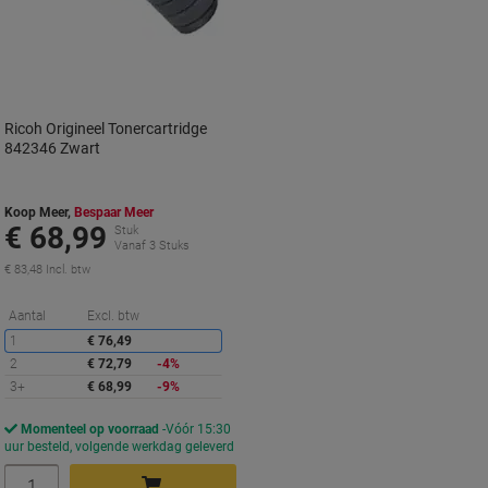
Ricoh Origineel Tonercartridge
842346 Zwart
Koop Meer,
Bespaar Meer
€ 68,99
Stuk
Vanaf 3 Stuks
€ 83,48 Incl. btw
Korting
Aantal
Excl. btw
1
€ 76,49
2
€ 72,79
-4%
3+
€ 68,99
-9%
Momenteel op voorraad
Vóór 15:30
uur besteld, volgende werkdag geleverd
Aantal