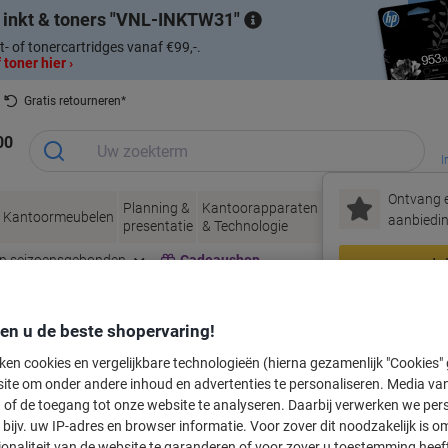
 inkt & toners
VNL-INKTW31
t- of tonercartridges vanaf €99,-.
 toner hier ›
Gratis retourneren*
00
I
Ontvang e
Planning &
Kantoorapparaten
Inkt &
Papier, Env
Kantoormeubelen
aanbiedin
presentatie
& Technologie
Toner
& Verpakke
en seizoensgebonden
Cadeaushop
In
Nieuw bij Vik
den u de beste shopervaring!
labeltape voor uw printer
ken cookies en vergelijkbare technologieën (hierna gezamenlijk "Cookies
ite om onder andere inhoud en advertenties te personaliseren. Media van
 of de toegang tot onze website te analyseren. Daarbij verwerken we pers
Kies merk, reeks en model uit de opties hieronder
bijv. uw IP-adres en browser informatie. Voor zover dit noodzakelijk is o
ionaliteit van de website te garanderen of voor zover u toestemming hee