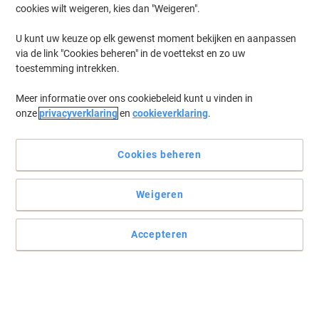
cookies wilt weigeren, kies dan "Weigeren".
Log in
om eerder opgeslagen printers en/of eerder gekochte cartridges
te tonen
U kunt uw keuze op elk gewenst moment bekijken en aanpassen
via de link "Cookies beheren" in de voettekst en zo uw
OKI Okimate 240 Printer Inkt Cartridges
(1)
toestemming intrekken.
Meer informatie over ons cookiebeleid kunt u vinden in
Filteren op
onze
privacyverklaring
en
cookieverklaring
.
OKI 2569 Original Zwart Printerlint
9002309
Cookies beheren
Koop Meer,
Bespaar Meer
€ 15,49
Stuk
Vanaf 3 Stuks
Weigeren
€ 18,74 Incl. btw
Momenteel op voorraad
Vóór 15:30 uur
besteld, volgende werkdag geleverd
Accepteren
Aantal
Vorige
Volgende
1
pagina
pagina