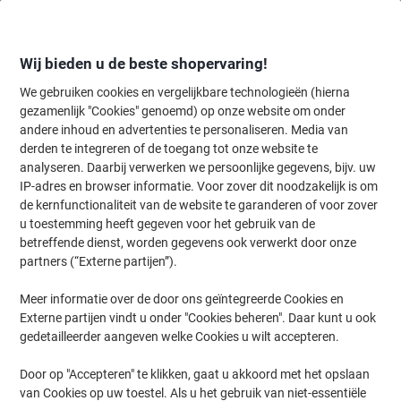
Meteen
Meteen
naar
naar
inhoud
navigatie
Wij bieden u de beste shopervaring!
We gebruiken cookies en vergelijkbare technologieën (hierna
gezamenlijk "Cookies" genoemd) op onze website om onder
Home
andere inhoud en advertenties te personaliseren. Media van
Inkt en Toner Zoekmachine
derden te integreren of de toegang tot onze website te
Zoek inkt, toner en labeltape voor uw printer
analyseren. Daarbij verwerken we persoonlijke gegevens, bijv. uw
IP-adres en browser informatie. Voor zover dit noodzakelijk is om
de kernfunctionaliteit van de website te garanderen of voor zover
Kies merk, reeks en model uit de opties hieronder
u toestemming heeft gegeven voor het gebruik van de
betreffende dienst, worden gegevens ook verwerkt door onze
OKI
partners (“Externe partijen”).
Meer informatie over de door ons geïntegreerde Cookies en
Okimate
Externe partijen vindt u onder "Cookies beheren". Daar kunt u ook
gedetailleerder aangeven welke Cookies u wilt accepteren.
OKI Okimate 240
Door op "Accepteren" te klikken, gaat u akkoord met het opslaan
van Cookies op uw toestel. Als u het gebruik van niet-essentiële