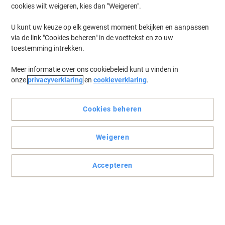
cookies wilt weigeren, kies dan "Weigeren".
Log in
om eerder opgeslagen printers en/of eerder gekochte cartridges
te tonen
U kunt uw keuze op elk gewenst moment bekijken en aanpassen
via de link "Cookies beheren" in de voettekst en zo uw
OKI Microline 3391 Printer Inkt Cartridges
(1)
toestemming intrekken.
Meer informatie over ons cookiebeleid kunt u vinden in
Filteren op
onze
privacyverklaring
en
cookieverklaring
.
OKI 2569 Original Zwart Printerlint
9002309
Cookies beheren
Koop Meer,
Bespaar Meer
€ 15,49
Stuk
Vanaf 3 Stuks
Weigeren
€ 18,74 Incl. btw
Momenteel op voorraad
Vóór 15:30 uur
besteld, volgende werkdag geleverd
Accepteren
Aantal
Vorige
Volgende
1
pagina
pagina