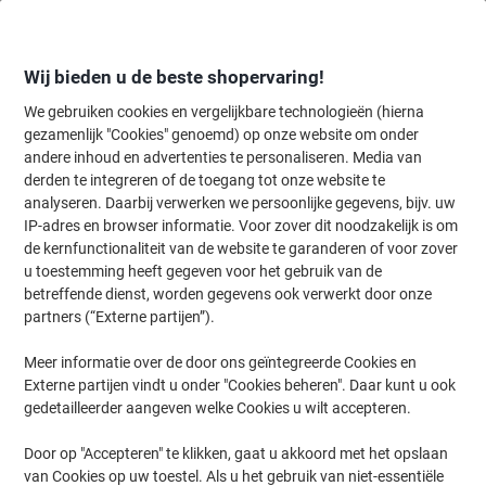
Meteen
Meteen
naar
naar
inhoud
navigatie
Wij bieden u de beste shopervaring!
We gebruiken cookies en vergelijkbare technologieën (hierna
gezamenlijk "Cookies" genoemd) op onze website om onder
Home
andere inhoud en advertenties te personaliseren. Media van
Inkt en Toner Zoekmachine
derden te integreren of de toegang tot onze website te
Zoek inkt, toner en labeltape voor uw printer
analyseren. Daarbij verwerken we persoonlijke gegevens, bijv. uw
IP-adres en browser informatie. Voor zover dit noodzakelijk is om
de kernfunctionaliteit van de website te garanderen of voor zover
Kies merk, reeks en model uit de opties hieronder
u toestemming heeft gegeven voor het gebruik van de
betreffende dienst, worden gegevens ook verwerkt door onze
OKI
partners (“Externe partijen”).
Meer informatie over de door ons geïntegreerde Cookies en
Microline
Externe partijen vindt u onder "Cookies beheren". Daar kunt u ook
gedetailleerder aangeven welke Cookies u wilt accepteren.
OKI Microline 3391
Door op "Accepteren" te klikken, gaat u akkoord met het opslaan
van Cookies op uw toestel. Als u het gebruik van niet-essentiële