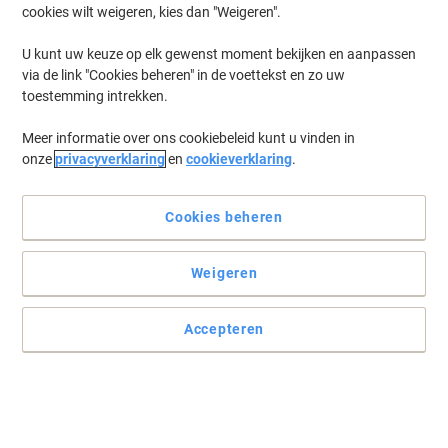
cookies wilt weigeren, kies dan "Weigeren".
Log in
om eerder opgeslagen printers en/of eerder gekochte cartridges
te tonen
U kunt uw keuze op elk gewenst moment bekijken en aanpassen
via de link "Cookies beheren" in de voettekst en zo uw
OKI MC 361 DN Printer Toner Cartridges
(5)
toestemming intrekken.
Meer informatie over ons cookiebeleid kunt u vinden in
Filteren op
onze
privacyverklaring
en
cookieverklaring
.
OKI 44469803 Origineel Tonercartridge
Zwart
Cookies beheren
Koop Meer,
Bespaar Meer
€ 81,49
Stuk
Vanaf 3 Stuks
Weigeren
€ 98,60 Incl. btw
Momenteel op voorraad
Levertijd 2-3
werkdagen
Accepteren
Aantal
Tonercartridge Oki 44469705 magenta