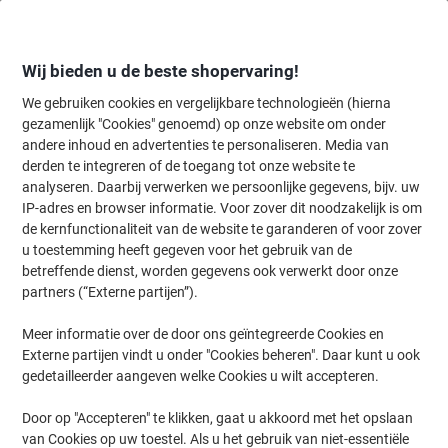
Meteen
Meteen
naar
naar
inhoud
navigatie
Wij bieden u de beste shopervaring!
We gebruiken cookies en vergelijkbare technologieën (hierna
gezamenlijk "Cookies" genoemd) op onze website om onder
Home
andere inhoud en advertenties te personaliseren. Media van
Inkt en Toner Zoekmachine
derden te integreren of de toegang tot onze website te
Zoek inkt, toner en labeltape voor uw printer
analyseren. Daarbij verwerken we persoonlijke gegevens, bijv. uw
IP-adres en browser informatie. Voor zover dit noodzakelijk is om
de kernfunctionaliteit van de website te garanderen of voor zover
Kies merk, reeks en model uit de opties hieronder
u toestemming heeft gegeven voor het gebruik van de
betreffende dienst, worden gegevens ook verwerkt door onze
OKI
partners (“Externe partijen”).
Meer informatie over de door ons geïntegreerde Cookies en
MC
Externe partijen vindt u onder "Cookies beheren". Daar kunt u ook
gedetailleerder aangeven welke Cookies u wilt accepteren.
OKI MC 361 DN
Door op "Accepteren" te klikken, gaat u akkoord met het opslaan
van Cookies op uw toestel. Als u het gebruik van niet-essentiële