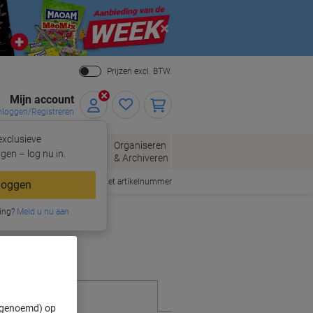
Close
Prijzen excl. BTW.
Mijn account
nloggen/Registreren
xclusieve
eloppen
Organiseren
Kantoorartikelen
gen – log nu in.
n
& Archiveren
Snel bestellen met artikelnummer
loggen
ing?
Meld u nu aan
" genoemd) op