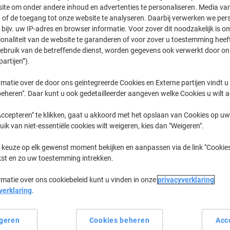
ite om onder andere inhoud en advertenties te personaliseren. Media van
 of de toegang tot onze website te analyseren. Daarbij verwerken we pers
MC
OKI MC 351
bijv. uw IP-adres en browser informatie. Voor zover dit noodzakelijk is o
ionaliteit van de website te garanderen of voor zover u toestemming hee
gebruik van de betreffende dienst, worden gegevens ook verwerkt door on
partijen”).
eerder gekochte cartridges te tonen
matie over de door ons geïntegreerde Cookies en Externe partijen vindt u
OKI MC 351 DN Printer Toner Cartrid
eheren". Daar kunt u ook gedetailleerder aangeven welke Cookies u wilt 
ccepteren" te klikken, gaat u akkoord met het opslaan van Cookies op uw 
Sorteer op:
uik van niet-essentiële cookies wilt weigeren, kies dan "Weigeren".
 keuze op elk gewenst moment bekijken en aanpassen via de link "Cookies
kst en zo uw toestemming intrekken.
rmatie over ons cookiebeleid kunt u vinden in onze
privacyverklaring
verklaring
.
geren
Cookies beheren
Acc