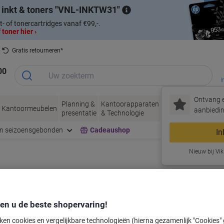
 inkt & toners
VNL-INKTW31
t- of tonercartridges vanaf €99,-.
 toner hier ›
Gratis retourneren*
00
I
Ontvang e
Planning &
Kantoorapparaten
Inkt &
Papier, Env
Kantoormeubelen
aanbiedin
presentatie
& Technologie
Toner
& Verpakke
en seizoensgebonden
Cadeaushop
In
Nieuw bij Vik
labeltape voor uw printer
den u de beste shopervaring!
Kies merk, reeks en model uit de opties hieronder
ken cookies en vergelijkbare technologieën (hierna gezamenlijk "Cookies