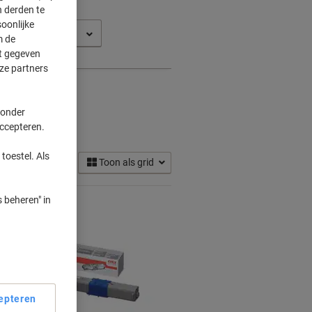
 derden te
oonlijke
 DN
m de
ft gegeven
ze partners
 onder
ges
accepteren.
(5)
toestel. Als
Toon als grid
 beheren" in
epteren