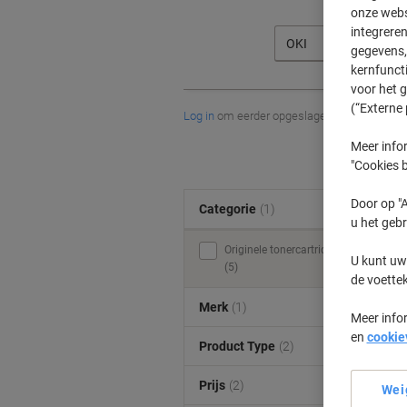
onze webs
integreren
OKI
gegevens, 
kernfunct
voor het 
(“Externe 
Log in
om eerder opgeslagen printers en/of 
Meer infor
"Cookies b
Door op "A
Categorie
(1)
u het gebr
Originele tonercartridges
U kunt uw
(5)
de voette
Merk
(1)
Meer info
en
cookie
Product Type
(2)
Prijs
(2)
Wei