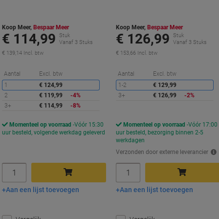
Koop Meer,
Bespaar Meer
Koop Meer,
Bespaar Meer
€ 114,99
€ 126,99
Stuk
Stuk
Vanaf 3 Stuks
Vanaf 3 Stuks
€ 139,14 Incl. btw
€ 153,66 Incl. btw
Korting
K
Aantal
Excl. btw
Aantal
Excl. btw
1
€ 124,99
1-2
€ 129,99
2
€ 119,99
-4%
3+
€ 126,99
-2%
3+
€ 114,99
-8%
Momenteel op voorraad
Vóór 15:30
Momenteel op voorraad
Vóór 17:00
uur besteld, volgende werkdag geleverd
uur besteld, bezorging binnen 2-5
werkdagen
Verzonden door externe leverancier
Aantal
Aantal
Aan een lijst toevoegen
Aan een lijst toevoegen
In winkelwagen
In winkelwagen