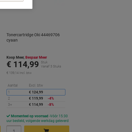
Tonercartridge Oki 44469706
cyaan
Koop Meer,
Bespaar Meer
€ 114,99
Stuk
Vanaf 3 Stuks
€ 139,14 Incl. btw
orting
Korting
Aantal
Excl. btw
1
€ 124,99
2
€ 119,99
-4%
3+
€ 114,99
-8%
Momenteel op voorraad
Vóór 15:30
d
uur besteld, volgende werkdag geleverd
Aantal