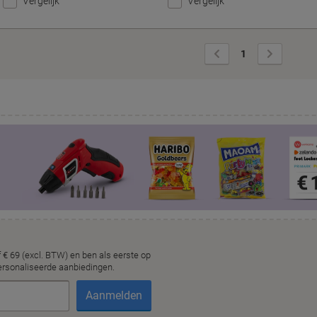
Vergelijk
Vergelijk
Vorige
Volgende
1
pagina
pagina