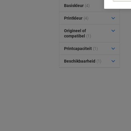
Basiskleur
(4)
Printkleur
(4)
Origineel of
compatibel
(1)
Printcapaciteit
(1)
Beschikbaarheid
(1)