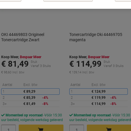
OKI 44469803 Origineel
Tonercartridge Oki 44469705
Tonercartridge Zwart
magenta
Koop Meer,
Bespaar Meer
Koop Meer,
Bespaar Meer
€ 81,49
€ 114,99
Stuk
Stuk
Vanaf 3 Stuks
Vanaf 3 Stuks
€ 98,60 Incl. btw
€ 139,14 Incl. btw
Korting
K
Aantal
Excl. btw
Aantal
Excl. btw
1
€ 89,29
1
€ 124,99
2
€ 85,39
-4%
2
€ 119,99
-4%
3+
€ 81,49
-8%
3+
€ 114,99
-8%
Momenteel op voorraad
Vóór 15:30
Momenteel op voorraad
Vóór 15:30
uur besteld, volgende werkdag geleverd
uur besteld, volgende werkdag gelever
Aantal
Aantal