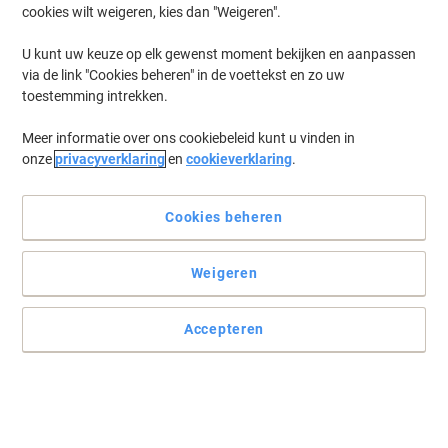
cookies wilt weigeren, kies dan "Weigeren".
Log in
om eerder opgeslagen printers en/of eerder gekochte cartridges
te tonen
U kunt uw keuze op elk gewenst moment bekijken en aanpassen
via de link "Cookies beheren" in de voettekst en zo uw
OKI MB 562 DNW Printer Toner Cartridges
(3)
toestemming intrekken.
Meer informatie over ons cookiebeleid kunt u vinden in
Filteren op
onze
privacyverklaring
en
cookieverklaring
.
OKI B412 Originele tonercartridge Zwart
Cookies beheren
Koop Meer,
Bespaar Meer
€ 149,99
Stuk
Vanaf 3 Stuks
€ 181,49 Incl. btw
Weigeren
Momenteel op voorraad
Vóór 15:30 uur
besteld, volgende werkdag geleverd
Aantal
Accepteren
OKI Original 44574302 Zwart Drum
Koop Meer,
Bespaar Meer