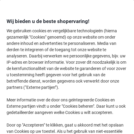
Meteen
Meteen
naar
naar
inhoud
navigatie
Wij bieden u de beste shopervaring!
We gebruiken cookies en vergelijkbare technologieën (hierna
gezamenlijk "Cookies" genoemd) op onze website om onder
Home
andere inhoud en advertenties te personaliseren. Media van
Inkt en Toner Zoekmachine
derden te integreren of de toegang tot onze website te
Zoek inkt, toner en labeltape voor uw printer
analyseren. Daarbij verwerken we persoonlijke gegevens, bijv. uw
IP-adres en browser informatie. Voor zover dit noodzakelijk is om
de kernfunctionaliteit van de website te garanderen of voor zover
Kies merk, reeks en model uit de opties hieronder
u toestemming heeft gegeven voor het gebruik van de
betreffende dienst, worden gegevens ook verwerkt door onze
OKI
partners (“Externe partijen”).
Meer informatie over de door ons geïntegreerde Cookies en
MB
Externe partijen vindt u onder "Cookies beheren". Daar kunt u ook
gedetailleerder aangeven welke Cookies u wilt accepteren.
OKI MB 562 DNW
Door op "Accepteren" te klikken, gaat u akkoord met het opslaan
van Cookies op uw toestel. Als u het gebruik van niet-essentiële