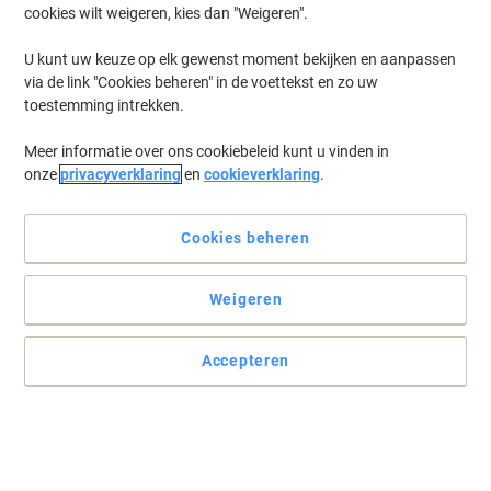
cookies wilt weigeren, kies dan "Weigeren".
Log in
om eerder opgeslagen printers en/of eerder gekochte cartridges
te tonen
U kunt uw keuze op elk gewenst moment bekijken en aanpassen
via de link "Cookies beheren" in de voettekst en zo uw
Kyocera FS-C 5020 TN Printer Toner Cartridges
(1)
toestemming intrekken.
Meer informatie over ons cookiebeleid kunt u vinden in
Filteren op
onze
privacyverklaring
en
cookieverklaring
.
Kyocera TK-510M Origineel
Tonercartridge Magenta
Cookies beheren
Koop Meer,
Bespaar Meer
€ 284,99
Stuk
Vanaf 3 Stuks
Weigeren
€ 344,84 Incl. btw
Tijdelijk uitverkocht
Accepteren
Stuur mij een e-mail zodra dit artikel weer
beschikbaar is.
Houdt mij op de hoogte
Vorige
Volgende
1