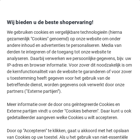
Meteen
Meteen
naar
naar
inhoud
navigatie
Wij bieden u de beste shopervaring!
We gebruiken cookies en vergelijkbare technologieën (hierna
gezamenlijk "Cookies" genoemd) op onze website om onder
Home
andere inhoud en advertenties te personaliseren. Media van
Inkt en Toner Zoekmachine
derden te integreren of de toegang tot onze website te
Zoek inkt, toner en labeltape voor uw printer
analyseren. Daarbij verwerken we persoonlijke gegevens, bijv. uw
IP-adres en browser informatie. Voor zover dit noodzakelijk is om
de kernfunctionaliteit van de website te garanderen of voor zover
Kies merk, reeks en model uit de opties hieronder
u toestemming heeft gegeven voor het gebruik van de
betreffende dienst, worden gegevens ook verwerkt door onze
Kyocera
partners (“Externe partijen”).
Meer informatie over de door ons geïntegreerde Cookies en
FS-C
Externe partijen vindt u onder "Cookies beheren". Daar kunt u ook
gedetailleerder aangeven welke Cookies u wilt accepteren.
Kyocera FS-C 5020 TN
Door op "Accepteren" te klikken, gaat u akkoord met het opslaan
van Cookies op uw toestel. Als u het gebruik van niet-essentiële