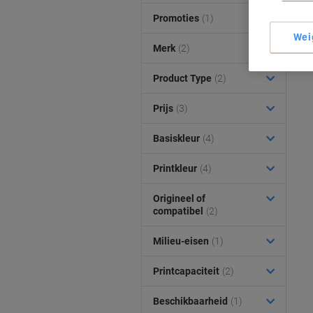
Promoties
(1)
Wei
Merk
(2)
Product Type
(2)
Prijs
(3)
Basiskleur
(4)
Printkleur
(4)
Origineel of
compatibel
(2)
Milieu-eisen
(1)
Printcapaciteit
(2)
Beschikbaarheid
(1)