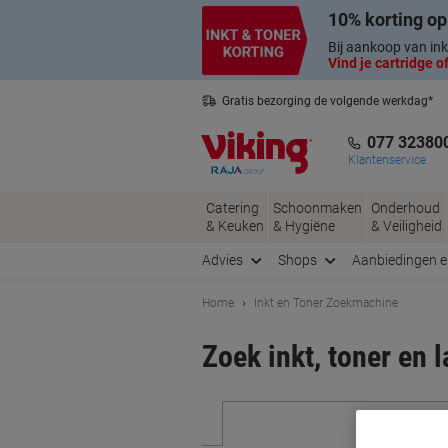
Meteen
Meteen
10% korting op
naar
naar
inhoud
navigatie
Bij aankoop van ink
Vind je cartridge of
Gratis bezorging de volgende werkdag*
Nederlandse klantenservice
077 32380
Klantenservice
Catering
Schoonmaken
Onderhoud
& Keuken
& Hygiëne
& Veiligheid
Advies
Shops
Aanbiedingen 
Home
Inkt en Toner Zoekmachine
Zoek inkt, toner en 