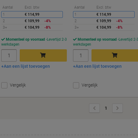
Korting
K
Aantal
Excl. btw
Aantal
Excl. btw
1
€ 114,99
1
€ 114,99
2
€ 109,99
-4%
2
€ 109,99
-4%
3+
€ 104,99
-8%
3+
€ 104,99
-8%
Momenteel op voorraad
Levertijd 2-3
Momenteel op voorraad
Levertijd 2-
werkdagen
werkdagen
Aantal
Aantal
Aan een lijst toevoegen
Aan een lijst toevoegen
In winkelwagen
In winkelwagen
Vergelijk
Vergelijk
Vorige
Volgende
1
pagina
pagina