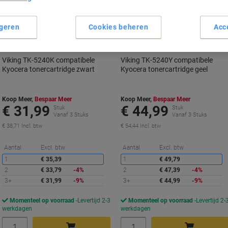
Geschenk
Geschenk
geren
Cookies beheren
Acc
Viking TK-5240K compatibele
Viking TK-5240Y compatibele
Kyocera tonercartridge zwart
Kyocera tonercartridge geel
Koop Meer,
Bespaar Meer
Koop Meer,
Bespaar Meer
€ 31,99
€ 44,99
Stuk
Stuk
Vanaf 3 Stuks
Vanaf 3 Stuks
€ 38,71 Incl. btw
€ 54,44 Incl. btw
Korting
K
Aantal
Excl. btw
Aantal
Excl. btw
1
€ 35,39
1
€ 49,79
2
€ 33,79
-4%
2
€ 47,39
-4%
3+
€ 31,99
-9%
3+
€ 44,99
-9%
Momenteel op voorraad
Levertijd 2-3
Momenteel op voorraad
Levertijd 2-
werkdagen
werkdagen
Aantal
Aantal