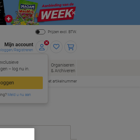
Close
Prijzen excl. BTW.
Mijn account
nloggen/Registreren
xclusieve
eloppen
Organiseren
Kantoorartikelen
gen – log nu in.
n
& Archiveren
Snel bestellen met artikelnummer
loggen
ing?
Meld u nu aan