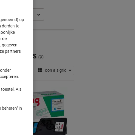
osys P 5026
" genoemd) op
 derden te
oonlijke
m de
ft gegeven
ze partners
Cartridges
(9)
 onder
Toon als grid
accepteren.
toestel. Als
 beheren" in
Eigen
merk