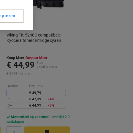
Geschenk
epteren
Viking TK-5240C compatibele
Kyocera tonercartridge cyaan
Koop Meer,
Bespaar Meer
€ 44,99
Stuk
Vanaf 3 Stuks
€ 54,44 Incl. btw
orting
Korting
Aantal
Excl. btw
1
€ 49,79
2
€ 47,39
-4%
3+
€ 44,99
-9%
3
Momenteel op voorraad
Levertijd 2-3
werkdagen
Aantal