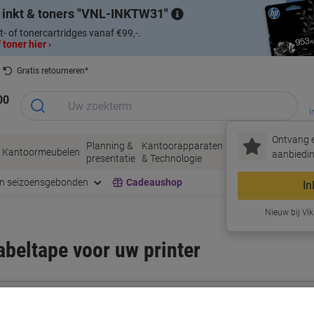
 inkt & toners
VNL-INKTW31
t- of tonercartridges vanaf €99,-.
 toner hier ›
Gratis retourneren*
00
I
Ontvang e
Planning &
Kantoorapparaten
Inkt &
Papier, Env
Kantoormeubelen
aanbiedin
presentatie
& Technologie
Toner
& Verpakke
en seizoensgebonden
Cadeaushop
In
Nieuw bij Vik
labeltape voor uw printer
Kies merk, reeks en model uit de opties hieronder