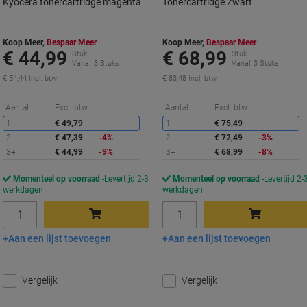
Kyocera tonercartridge magenta
Tonercartridge Zwart
Koop Meer,
Bespaar Meer
Koop Meer,
Bespaar Meer
€ 44,99
€ 68,99
Stuk
Stuk
Vanaf 3 Stuks
Vanaf 3 Stuks
€ 54,44 Incl. btw
€ 83,48 Incl. btw
Korting
K
Aantal
Excl. btw
Aantal
Excl. btw
1
€ 49,79
1
€ 75,49
2
€ 47,39
-4%
2
€ 72,49
-3%
3+
€ 44,99
-9%
3+
€ 68,99
-8%
Momenteel op voorraad
Levertijd 2-3
Momenteel op voorraad
Levertijd 2-
werkdagen
werkdagen
Aantal
Aantal
Aan een lijst toevoegen
Aan een lijst toevoegen
In winkelwagen
In winkelwagen
Vergelijk
Vergelijk