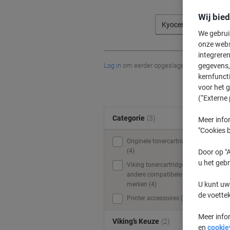
Wij bie
Kyocera
We gebrui
onze webs
integreren
Log in
om eerder opgeslagen printers en/of 
gegevens, 
kernfunct
voor het 
(“Externe 
Categorie
(3)
Meer infor
"Cookies b
Originele tonercartridges
(4)
Door op "A
u het gebr
Viking tonercartridges &
andere compatibele
U kunt uw
merken (4)
de voette
Printer accessoires (1)
Meer info
Viking’s Keuze
(2)
en
cookie