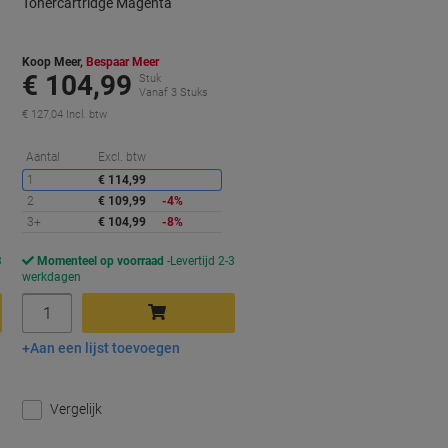
Tonercartridge Magenta
Koop Meer,
Bespaar Meer
€ 104,99
Stuk
Vanaf 3 Stuks
€ 127,04 Incl. btw
orting
Korting
Aantal
Excl. btw
1
€ 114,99
2
€ 109,99
-4%
3+
€ 104,99
-8%
3
Momenteel op voorraad
Levertijd 2-3
werkdagen
Aantal
Aan een lijst toevoegen
In winkelwagen
Vergelijk