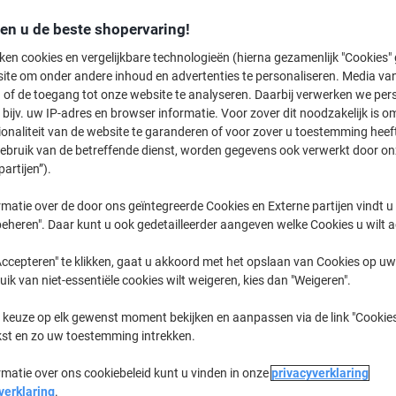
den u de beste shopervaring!
Ecosys P
Kyocera Ec
ken cookies en vergelijkbare technologieën (hierna gezamenlijk "Cookies
ite om onder andere inhoud en advertenties te personaliseren. Media van
 of de toegang tot onze website te analyseren. Daarbij verwerken we pers
eerder gekochte cartridges te tonen
bijv. uw IP-adres en browser informatie. Voor zover dit noodzakelijk is o
ionaliteit van de website te garanderen of voor zover u toestemming hee
gebruik van de betreffende dienst, worden gegevens ook verwerkt door on
Kyocera Ecosys P 5026 Printer Toner 
partijen”).
Sorteer op:
matie over de door ons geïntegreerde Cookies en Externe partijen vindt u
eheren". Daar kunt u ook gedetailleerder aangeven welke Cookies u wilt 
ccepteren" te klikken, gaat u akkoord met het opslaan van Cookies op uw 
uik van niet-essentiële cookies wilt weigeren, kies dan "Weigeren".
 keuze op elk gewenst moment bekijken en aanpassen via de link "Cookies
kst en zo uw toestemming intrekken.
rmatie over ons cookiebeleid kunt u vinden in onze
Eigen
Eigen
privacyverklaring
merk
merk
verklaring
.