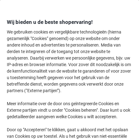
Meteen
Meteen
naar
naar
inhoud
navigatie
Wij bieden u de beste shopervaring!
We gebruiken cookies en vergelijkbare technologieën (hierna
gezamenlijk "Cookies" genoemd) op onze website om onder
Home
andere inhoud en advertenties te personaliseren. Media van
Inkt en Toner Zoekmachine
derden te integreren of de toegang tot onze website te
Zoek inkt, toner en labeltape voor uw printer
analyseren. Daarbij verwerken we persoonlijke gegevens, bijv. uw
IP-adres en browser informatie. Voor zover dit noodzakelijk is om
de kernfunctionaliteit van de website te garanderen of voor zover
Kies merk, reeks en model uit de opties hieronder
u toestemming heeft gegeven voor het gebruik van de
betreffende dienst, worden gegevens ook verwerkt door onze
Kyocera
partners (“Externe partijen”).
Meer informatie over de door ons geïntegreerde Cookies en
Ecosys P
Externe partijen vindt u onder "Cookies beheren". Daar kunt u ook
gedetailleerder aangeven welke Cookies u wilt accepteren.
Kyocera Ecosys P 2040 DW
Door op "Accepteren" te klikken, gaat u akkoord met het opslaan
van Cookies op uw toestel. Als u het gebruik van niet-essentiële