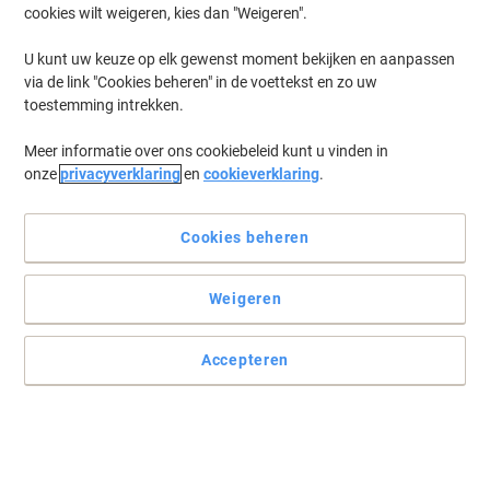
cookies wilt weigeren, kies dan "Weigeren".
Log in
om eerder opgeslagen printers en/of eerder gekochte cartridges
te tonen
U kunt uw keuze op elk gewenst moment bekijken en aanpassen
via de link "Cookies beheren" in de voettekst en zo uw
Kyocera Ecosys P 2040 DW Printer Toner Cartridges
(3)
toestemming intrekken.
Meer informatie over ons cookiebeleid kunt u vinden in
Filteren op
onze
privacyverklaring
en
cookieverklaring
.
Geschenk
Eigen merk
Viking TK1160 compatibele Kyocera
tonercartridge zwart
Cookies beheren
Koop Meer,
Bespaar Meer
Weigeren
€ 49,99
Stuk
Vanaf 3 Stuks
€ 60,49 Incl. btw
Accepteren
Momenteel op voorraad
Vóór 15:30 uur
besteld, volgende werkdag geleverd
Aantal
Geschenk