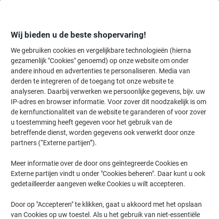
Meteen
Meteen
naar
naar
inhoud
navigatie
Wij bieden u de beste shopervaring!
We gebruiken cookies en vergelijkbare technologieën (hierna
gezamenlijk "Cookies" genoemd) op onze website om onder
Home
andere inhoud en advertenties te personaliseren. Media van
Inkt en Toner Zoekmachine
derden te integreren of de toegang tot onze website te
Zoek inkt, toner en labeltape voor uw printer
analyseren. Daarbij verwerken we persoonlijke gegevens, bijv. uw
IP-adres en browser informatie. Voor zover dit noodzakelijk is om
de kernfunctionaliteit van de website te garanderen of voor zover
Kies merk, reeks en model uit de opties hieronder
u toestemming heeft gegeven voor het gebruik van de
betreffende dienst, worden gegevens ook verwerkt door onze
Ithaca
partners (“Externe partijen”).
Meer informatie over de door ons geïntegreerde Cookies en
Posjet
Externe partijen vindt u onder "Cookies beheren". Daar kunt u ook
gedetailleerder aangeven welke Cookies u wilt accepteren.
Ithaca POSjet 1001
Door op "Accepteren" te klikken, gaat u akkoord met het opslaan
van Cookies op uw toestel. Als u het gebruik van niet-essentiële