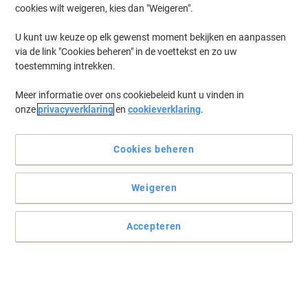
cookies wilt weigeren, kies dan "Weigeren".
Log in
om eerder opgeslagen printers en/of eerder gekochte cartridges
te tonen
U kunt uw keuze op elk gewenst moment bekijken en aanpassen
via de link "Cookies beheren" in de voettekst en zo uw
Ithaca POSjet 1001 Printer Inkt Cartridges
(1)
toestemming intrekken.
Meer informatie over ons cookiebeleid kunt u vinden in
Filteren op
onze
privacyverklaring
en
cookieverklaring
.
HP C6602A Origineel Inktcartridge
C6602A Zwart
Cookies beheren
Koop Meer,
Bespaar Meer
€ 19,99
Stuk
Vanaf 3 Stuks
Weigeren
€ 24,19 Incl. btw
Momenteel op voorraad
Vóór 17:00 uur
besteld, bezorging binnen 2-5 werkdagen
Accepteren
Verzonden door externe leverancier
Aantal
Vorige
Volgende
1