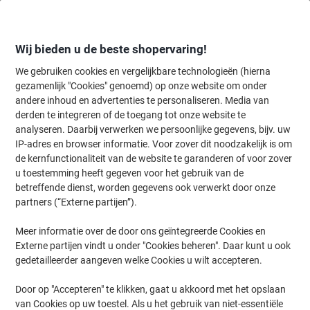
Meteen
Meteen
naar
naar
inhoud
navigatie
Wij bieden u de beste shopervaring!
We gebruiken cookies en vergelijkbare technologieën (hierna
gezamenlijk "Cookies" genoemd) op onze website om onder
Home
andere inhoud en advertenties te personaliseren. Media van
Inkt en Toner Zoekmachine
derden te integreren of de toegang tot onze website te
Zoek inkt, toner en labeltape voor uw printer
analyseren. Daarbij verwerken we persoonlijke gegevens, bijv. uw
IP-adres en browser informatie. Voor zover dit noodzakelijk is om
de kernfunctionaliteit van de website te garanderen of voor zover
Kies merk, reeks en model uit de opties hieronder
u toestemming heeft gegeven voor het gebruik van de
betreffende dienst, worden gegevens ook verwerkt door onze
HP
partners (“Externe partijen”).
Meer informatie over de door ons geïntegreerde Cookies en
Photosmart Pro B
Externe partijen vindt u onder "Cookies beheren". Daar kunt u ook
gedetailleerder aangeven welke Cookies u wilt accepteren.
HP Photosmart Pro B 8553
Door op "Accepteren" te klikken, gaat u akkoord met het opslaan
van Cookies op uw toestel. Als u het gebruik van niet-essentiële