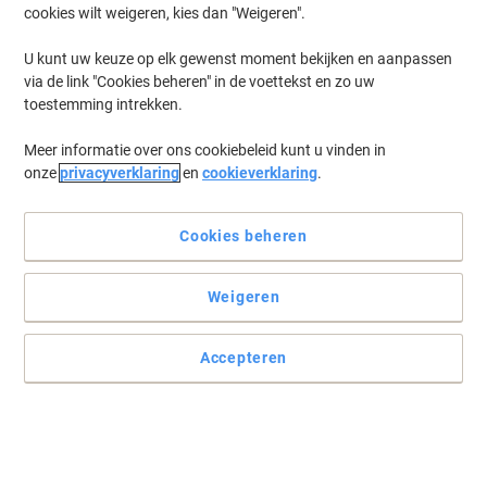
cookies wilt weigeren, kies dan "Weigeren".
Log in
om eerder opgeslagen printers en/of eerder gekochte cartridges
te tonen
U kunt uw keuze op elk gewenst moment bekijken en aanpassen
via de link "Cookies beheren" in de voettekst en zo uw
HP Photosmart Pro B 8553 Printer Inkt Cartridges
(9)
toestemming intrekken.
Meer informatie over ons cookiebeleid kunt u vinden in
Filteren op
onze
privacyverklaring
en
cookieverklaring
.
Geschenk
HP 364 originele inktcartridge N9J73AE
zwart, cyaan, magenta, geel multipak 4
Cookies beheren
stuks
Weigeren
Koop Meer,
Bespaar Meer
€ 68,99
Multipak
Vanaf 3 Multipakken
€ 83,48 Incl. btw
Accepteren
Momenteel op voorraad
Levertijd 2-3
werkdagen
Aantal