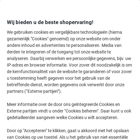
Meteen
Meteen
naar
naar
inhoud
navigatie
Wij bieden u de beste shopervaring!
We gebruiken cookies en vergelijkbare technologieën (hierna
gezamenlijk "Cookies" genoemd) op onze website om onder
Home
andere inhoud en advertenties te personaliseren. Media van
Inkt en Toner Zoekmachine
derden te integreren of de toegang tot onze website te
Zoek inkt, toner en labeltape voor uw printer
analyseren. Daarbij verwerken we persoonlijke gegevens, bijv. uw
IP-adres en browser informatie. Voor zover dit noodzakelijk is om
de kernfunctionaliteit van de website te garanderen of voor zover
Kies merk, reeks en model uit de opties hieronder
u toestemming heeft gegeven voor het gebruik van de
betreffende dienst, worden gegevens ook verwerkt door onze
HP
partners (“Externe partijen”).
Meer informatie over de door ons geïntegreerde Cookies en
Photosmart Premium B
Externe partijen vindt u onder "Cookies beheren". Daar kunt u ook
gedetailleerder aangeven welke Cookies u wilt accepteren.
HP Photosmart Premium B 210 E
Door op "Accepteren" te klikken, gaat u akkoord met het opslaan
van Cookies op uw toestel. Als u het gebruik van niet-essentiële