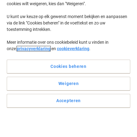
cookies wilt weigeren, kies dan "Weigeren".
Log in
om eerder opgeslagen printers en/of eerder gekochte cartridges
te tonen
U kunt uw keuze op elk gewenst moment bekijken en aanpassen
via de link "Cookies beheren" in de voettekst en zo uw
HP Photosmart Premium B 210 E Printer Inkt Cartridges
(8)
toestemming intrekken.
Meer informatie over ons cookiebeleid kunt u vinden in
Filteren op
onze
privacyverklaring
en
cookieverklaring
.
Geschenk
HP 364 originele inktcartridge N9J73AE
zwart, cyaan, magenta, geel multipak 4
Cookies beheren
stuks
Weigeren
Koop Meer,
Bespaar Meer
€ 68,99
Multipak
Vanaf 3 Multipakken
€ 83,48 Incl. btw
Accepteren
Momenteel op voorraad
Vóór 15:30 uur
besteld, volgende werkdag geleverd
Aantal