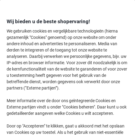
Meteen
Meteen
naar
naar
inhoud
navigatie
Wij bieden u de beste shopervaring!
We gebruiken cookies en vergelijkbare technologieën (hierna
gezamenlijk "Cookies" genoemd) op onze website om onder
Home
andere inhoud en advertenties te personaliseren. Media van
Inkt en Toner Zoekmachine
derden te integreren of de toegang tot onze website te
Zoek inkt, toner en labeltape voor uw printer
analyseren. Daarbij verwerken we persoonlijke gegevens, bijv. uw
IP-adres en browser informatie. Voor zover dit noodzakelijk is om
de kernfunctionaliteit van de website te garanderen of voor zover
Kies merk, reeks en model uit de opties hieronder
u toestemming heeft gegeven voor het gebruik van de
betreffende dienst, worden gegevens ook verwerkt door onze
HP
partners (“Externe partijen”).
Meer informatie over de door ons geïntegreerde Cookies en
Photosmart
Externe partijen vindt u onder "Cookies beheren". Daar kunt u ook
gedetailleerder aangeven welke Cookies u wilt accepteren.
HP Photosmart 7130
Door op "Accepteren" te klikken, gaat u akkoord met het opslaan
van Cookies op uw toestel. Als u het gebruik van niet-essentiële