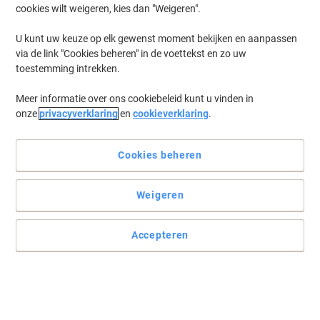
cookies wilt weigeren, kies dan "Weigeren".
Log in
om eerder opgeslagen printers en/of eerder gekochte cartridges
te tonen
U kunt uw keuze op elk gewenst moment bekijken en aanpassen
via de link "Cookies beheren" in de voettekst en zo uw
Het spijt ons, maar "HP Photosmart 7130 Printer Inkt
toestemming intrekken.
Cartridges" zijn niet beschikbaar.
Toe aan een upgrade? Bekijk ons assortiment
Meer informatie over ons cookiebeleid kunt u vinden in
kantoormachines...
onze
privacyverklaring
en
cookieverklaring
.
Printers
Labelprinters
Cookies beheren
Weigeren
Accepteren