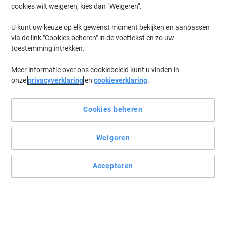
cookies wilt weigeren, kies dan "Weigeren".
Log in
om eerder opgeslagen printers en/of eerder gekochte cartridges
te tonen
U kunt uw keuze op elk gewenst moment bekijken en aanpassen
via de link "Cookies beheren" in de voettekst en zo uw
HP Photosmart 2500 Printer Inkt Cartridges
(1)
toestemming intrekken.
Meer informatie over ons cookiebeleid kunt u vinden in
Filteren op
onze
privacyverklaring
en
cookieverklaring
.
Geschenk
Eigen merk
Duopack
Viking 339 compatibele HP inktcartridge
C8767E zwart duopak 2 stuks
Cookies beheren
Koop Meer,
Bespaar Meer
Weigeren
€ 14,39
Duopak
Vanaf 3 Duopakken
€ 17,41 Incl. btw
Accepteren
Momenteel op voorraad
Vóór 15:30 uur
besteld, volgende werkdag geleverd
Aantal
Vorige
Volgende
1