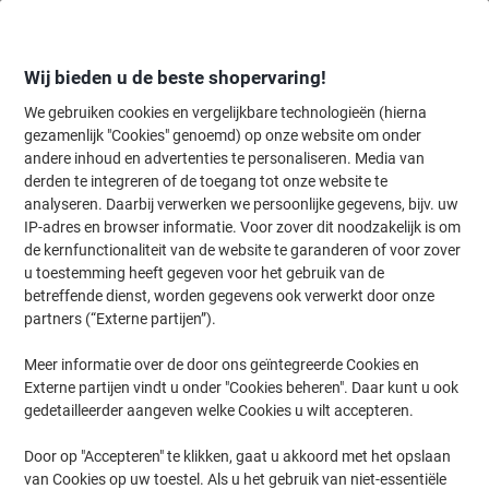
Meteen
Meteen
naar
naar
inhoud
navigatie
Wij bieden u de beste shopervaring!
We gebruiken cookies en vergelijkbare technologieën (hierna
gezamenlijk "Cookies" genoemd) op onze website om onder
Home
andere inhoud en advertenties te personaliseren. Media van
Inkt en Toner Zoekmachine
derden te integreren of de toegang tot onze website te
Zoek inkt, toner en labeltape voor uw printer
analyseren. Daarbij verwerken we persoonlijke gegevens, bijv. uw
IP-adres en browser informatie. Voor zover dit noodzakelijk is om
de kernfunctionaliteit van de website te garanderen of voor zover
Kies merk, reeks en model uit de opties hieronder
u toestemming heeft gegeven voor het gebruik van de
betreffende dienst, worden gegevens ook verwerkt door onze
HP
partners (“Externe partijen”).
Meer informatie over de door ons geïntegreerde Cookies en
Photosmart
Externe partijen vindt u onder "Cookies beheren". Daar kunt u ook
gedetailleerder aangeven welke Cookies u wilt accepteren.
HP Photosmart 2500
Door op "Accepteren" te klikken, gaat u akkoord met het opslaan
van Cookies op uw toestel. Als u het gebruik van niet-essentiële