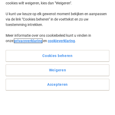
cookies wilt weigeren, kies dan "Weigeren".
Log in
om eerder opgeslagen printers en/of eerder gekochte cartridges
te tonen
U kunt uw keuze op elk gewenst moment bekijken en aanpassen
via de link "Cookies beheren" in de voettekst en zo uw
HP Officejet Pro 8025 Printer Inkt Cartridges
(9)
toestemming intrekken.
Meer informatie over ons cookiebeleid kunt u vinden in
Filteren op
onze
privacyverklaring
en
cookieverklaring
.
Geschenk
HP 912XL originele inktcartridge
3YL84AE zwart
Cookies beheren
Koop Meer,
Bespaar Meer
Weigeren
€ 39,99
Stuk
Vanaf 3 Stuks
€ 48,39 Incl. btw
Accepteren
Momenteel op voorraad
Levertijd 2-3
werkdagen
Aantal
Geschenk
Multipack