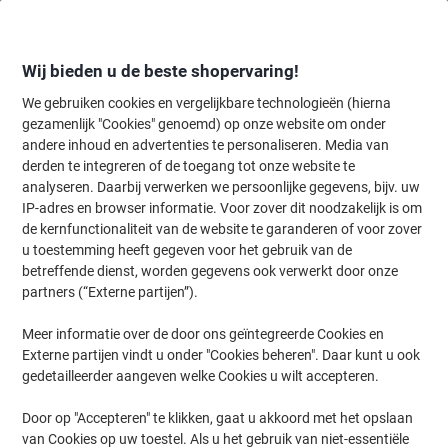
Meteen
Meteen
naar
naar
inhoud
navigatie
Wij bieden u de beste shopervaring!
We gebruiken cookies en vergelijkbare technologieën (hierna
gezamenlijk "Cookies" genoemd) op onze website om onder
Home
andere inhoud en advertenties te personaliseren. Media van
Inkt en Toner Zoekmachine
derden te integreren of de toegang tot onze website te
Zoek inkt, toner en labeltape voor uw printer
analyseren. Daarbij verwerken we persoonlijke gegevens, bijv. uw
IP-adres en browser informatie. Voor zover dit noodzakelijk is om
de kernfunctionaliteit van de website te garanderen of voor zover
Kies merk, reeks en model uit de opties hieronder
u toestemming heeft gegeven voor het gebruik van de
betreffende dienst, worden gegevens ook verwerkt door onze
HP
partners (“Externe partijen”).
Meer informatie over de door ons geïntegreerde Cookies en
Officejet Pro
Externe partijen vindt u onder "Cookies beheren". Daar kunt u ook
gedetailleerder aangeven welke Cookies u wilt accepteren.
HP Officejet Pro 8025
Door op "Accepteren" te klikken, gaat u akkoord met het opslaan
van Cookies op uw toestel. Als u het gebruik van niet-essentiële