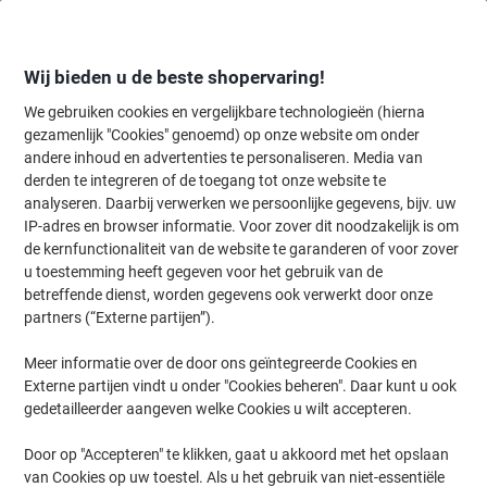
Meteen
Meteen
naar
naar
inhoud
navigatie
Wij bieden u de beste shopervaring!
We gebruiken cookies en vergelijkbare technologieën (hierna
gezamenlijk "Cookies" genoemd) op onze website om onder
Home
andere inhoud en advertenties te personaliseren. Media van
Inkt en Toner Zoekmachine
derden te integreren of de toegang tot onze website te
Zoek inkt, toner en labeltape voor uw printer
analyseren. Daarbij verwerken we persoonlijke gegevens, bijv. uw
IP-adres en browser informatie. Voor zover dit noodzakelijk is om
de kernfunctionaliteit van de website te garanderen of voor zover
Kies merk, reeks en model uit de opties hieronder
u toestemming heeft gegeven voor het gebruik van de
betreffende dienst, worden gegevens ook verwerkt door onze
HP
partners (“Externe partijen”).
Meer informatie over de door ons geïntegreerde Cookies en
Officejet Pro
Externe partijen vindt u onder "Cookies beheren". Daar kunt u ook
gedetailleerder aangeven welke Cookies u wilt accepteren.
HP OfficeJet Pro 6830
Door op "Accepteren" te klikken, gaat u akkoord met het opslaan
van Cookies op uw toestel. Als u het gebruik van niet-essentiële