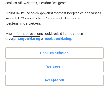
cookies wilt weigeren, kies dan "Weigeren".
Log in
om eerder opgeslagen printers en/of eerder gekochte cartridges
te tonen
U kunt uw keuze op elk gewenst moment bekijken en aanpassen
via de link "Cookies beheren" in de voettekst en zo uw
HP OfficeJet Pro 6830 Printer Inkt Cartridges
(8)
toestemming intrekken.
Meer informatie over ons cookiebeleid kunt u vinden in
Filteren op
onze
privacyverklaring
en
cookieverklaring
.
Geschenk
HP 935XL originele inktcartridge
C2P26AE geel
Cookies beheren
Koop Meer,
Bespaar Meer
Weigeren
€ 27,69
Stuk
Vanaf 3 Stuks
€ 33,50 Incl. btw
Accepteren
Momenteel op voorraad
Vóór 15:30 uur
besteld, volgende werkdag geleverd
Aantal
Geschenk