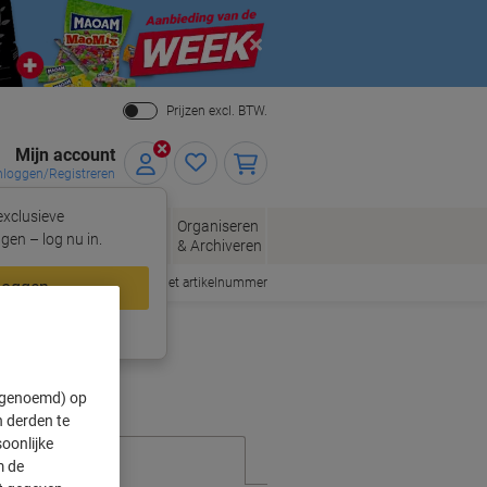
Close
Prijzen excl. BTW.
Mijn account
nloggen/Registreren
xclusieve
eloppen
Organiseren
Kantoorartikelen
gen – log nu in.
n
& Archiveren
Snel bestellen met artikelnummer
loggen
ing?
Meld u nu aan
" genoemd) op
 derden te
oonlijke
m de