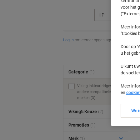
kernfunct
voor het 
(“Externe 
HP
Meer infor
"Cookies b
Log in
om eerder opgeslagen printers en/of 
Door op "A
u het gebr
U kunt uw
Categorie
(1)
de voette
Meer info
Viking inktcartridges &
andere compatibele
en
cookie
merken (3)
Wei
Viking’s Keuze
(2)
Promoties
(1)
Merk
(1)