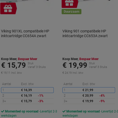
Geschenk
Geschenk
Duurzaam
Viking 901XL compatibele HP
Viking 901 compatibele HP
inktcartridge CC654A zwart
inktcartridge CC653A zwart
Koop Meer,
Bespaar Meer
Koop Meer,
Bespaar Meer
€ 15,79
€ 19,99
Stuk
Stuk
Vanaf 3 Stuks
Vanaf 3 Stuks
€ 19,11 Incl. btw
€ 24,19 Incl. btw
Korting
K
Aantal
Excl. btw
Aantal
Excl. btw
1
€ 16,39
1
€ 21,99
2
€ 16,19
-1%
2
€ 20,99
-4%
3+
€ 15,79
-3%
3+
€ 19,99
-9%
Momenteel op voorraad
Levertijd 2-3
Momenteel op voorraad
Levertijd 2-
werkdagen
werkdagen