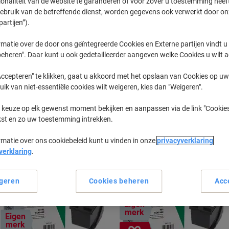
ionaliteit van de website te garanderen of voor zover u toestemming hee
gebruik van de betreffende dienst, worden gegevens ook verwerkt door on
partijen”).
Officejet J
HP Officeje
matie over de door ons geïntegreerde Cookies en Externe partijen vindt u
eheren". Daar kunt u ook gedetailleerder aangeven welke Cookies u wilt 
eerder gekochte cartridges te tonen
ccepteren" te klikken, gaat u akkoord met het opslaan van Cookies op uw 
uik van niet-essentiële cookies wilt weigeren, kies dan "Weigeren".
HP Officejet J 4600 Printer Inkt Cartr
 keuze op elk gewenst moment bekijken en aanpassen via de link "Cookies
kst en zo uw toestemming intrekken.
Sorteer op:
rmatie over ons cookiebeleid kunt u vinden in onze
privacyverklaring
verklaring
.
geren
Cookies beheren
Acc
Eigen
merk
Eigen
merk