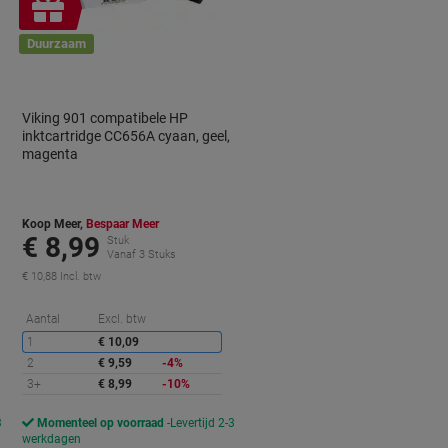
Geschenk
Duurzaam
Viking 901 compatibele HP
inktcartridge CC656A cyaan, geel,
magenta
Koop Meer,
Bespaar Meer
€ 8,99
Stuk
Vanaf 3 Stuks
€ 10,88 Incl. btw
orting
Korting
Aantal
Excl. btw
1
€ 10,09
2
€ 9,59
-4%
3+
€ 8,99
-10%
3
Momenteel op voorraad
Levertijd 2-3
werkdagen