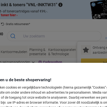
 inkt & toners
VNL-INKTW31
t- of tonercartridges vanaf €99,-.
 toner hier ›
Gratis retourneren*
00
I
Ontvang e
Planning &
Kantoorapparaten
Inkt &
Papier, Env
Kantoormeubelen
aanbiedin
presentatie
& Technologie
Toner
& Verpakke
en seizoensgebonden
Cadeaushop
In
Nieuw bij Vik
den u de beste shopervaring!
labeltape voor uw printer
ken cookies en vergelijkbare technologieën (hierna gezamenlijk "Cookies
ite om onder andere inhoud en advertenties te personaliseren. Media van
 of de toegang tot onze website te analyseren. Daarbij verwerken we pers
Kies merk, reeks en model uit de opties hieronder
bijv. uw IP-adres en browser informatie. Voor zover dit noodzakelijk is o