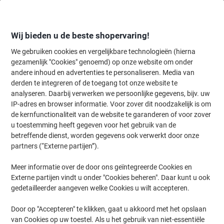
Meteen
Meteen
naar
naar
inhoud
navigatie
Wij bieden u de beste shopervaring!
We gebruiken cookies en vergelijkbare technologieën (hierna
gezamenlijk "Cookies" genoemd) op onze website om onder
Home
andere inhoud en advertenties te personaliseren. Media van
Inkt en Toner Zoekmachine
derden te integreren of de toegang tot onze website te
Zoek inkt, toner en labeltape voor uw printer
analyseren. Daarbij verwerken we persoonlijke gegevens, bijv. uw
IP-adres en browser informatie. Voor zover dit noodzakelijk is om
de kernfunctionaliteit van de website te garanderen of voor zover
Kies merk, reeks en model uit de opties hieronder
u toestemming heeft gegeven voor het gebruik van de
betreffende dienst, worden gegevens ook verwerkt door onze
HP
partners (“Externe partijen”).
Meer informatie over de door ons geïntegreerde Cookies en
Officejet
Externe partijen vindt u onder "Cookies beheren". Daar kunt u ook
gedetailleerder aangeven welke Cookies u wilt accepteren.
HP Officejet 7413 XI
Door op "Accepteren" te klikken, gaat u akkoord met het opslaan
van Cookies op uw toestel. Als u het gebruik van niet-essentiële