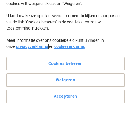
cookies wilt weigeren, kies dan "Weigeren".
Log in
om eerder opgeslagen printers en/of eerder gekochte cartridges
te tonen
U kunt uw keuze op elk gewenst moment bekijken en aanpassen
via de link "Cookies beheren" in de voettekst en zo uw
HP Officejet 7413 XI Printer Inkt Cartridges
(2)
toestemming intrekken.
Meer informatie over ons cookiebeleid kunt u vinden in
Filteren op
onze
privacyverklaring
en
cookieverklaring
.
Geschenk
HP 338 Origineel Inktcartridge C8765EE
Zwart
Cookies beheren
Koop Meer,
Bespaar Meer
Weigeren
€ 44,39
Stuk
Vanaf 3 Stuks
€ 53,71 Incl. btw
Accepteren
Momenteel op voorraad
Levertijd 2-3
werkdagen
Aantal
Geschenk
Eigen merk
Duopack