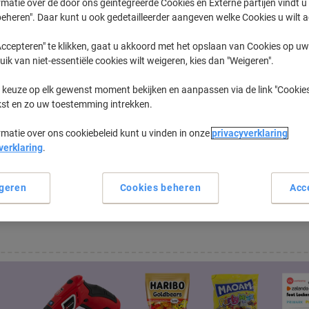
matie over de door ons geïntegreerde Cookies en Externe partijen vindt u
eheren". Daar kunt u ook gedetailleerder aangeven welke Cookies u wilt 
Officejet
HP Officeje
ccepteren" te klikken, gaat u akkoord met het opslaan van Cookies op uw 
uik van niet-essentiële cookies wilt weigeren, kies dan "Weigeren".
eerder gekochte cartridges te tonen
 keuze op elk gewenst moment bekijken en aanpassen via de link "Cookies
kst en zo uw toestemming intrekken.
HP Officejet 6110 Printer Inkt Cartridg
rmatie over ons cookiebeleid kunt u vinden in onze
privacyverklaring
verklaring
.
assortiment kantoormachines...
geren
Cookies beheren
Acc