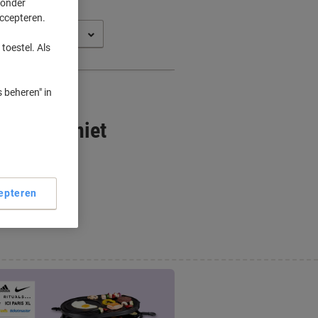
 onder
accepteren.
t 6110
toestel. Als
 beheren" in
es" zijn niet
epteren