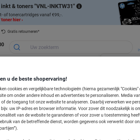
 inkt & toners
VNL-INKTW31
t- of tonercartridges vanaf €99,-.
 toner hier ›
Gratis retourneren*
00
I
Ontvang e
Planning &
Kantoorapparaten
Inkt &
Papier, Env
Kantoormeubelen
aanbiedin
presentatie
& Technologie
Toner
& Verpakke
den u de beste shopervaring!
en seizoensgebonden
Cadeaushop
In
ken cookies en vergelijkbare technologieën (hierna gezamenlijk "Cookies
Nieuw bij Vik
ite om onder andere inhoud en advertenties te personaliseren. Media van
 of de toegang tot onze website te analyseren. Daarbij verwerken we pers
labeltape voor uw printer
bijv. uw IP-adres en browser informatie. Voor zover dit noodzakelijk is o
ionaliteit van de website te garanderen of voor zover u toestemming hee
gebruik van de betreffende dienst, worden gegevens ook verwerkt door on
partijen”).
Kies merk, reeks en model uit de opties hieronder