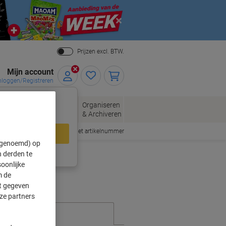
Close
Prijzen excl. BTW.
Mijn account
nloggen/Registreren
xclusieve
eloppen
Organiseren
Kantoorartikelen
gen – log nu in.
n
& Archiveren
Snel bestellen met artikelnummer
loggen
" genoemd) op
ing?
Meld u nu aan
 derden te
oonlijke
m de
ft gegeven
ze partners