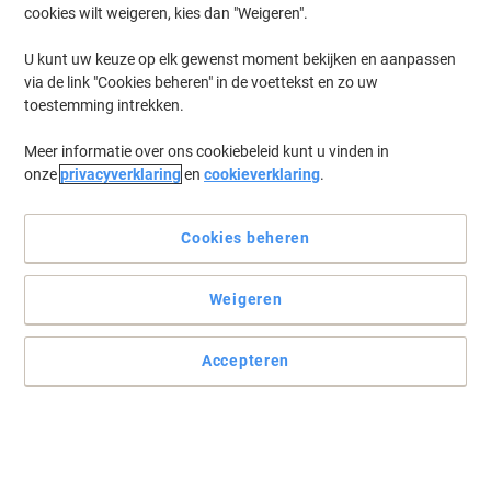
cookies wilt weigeren, kies dan "Weigeren".
Log in
om eerder opgeslagen printers en/of eerder gekochte cartridges
te tonen
U kunt uw keuze op elk gewenst moment bekijken en aanpassen
via de link "Cookies beheren" in de voettekst en zo uw
HP Officejet 5615 XI Printer Inkt Cartridges
(1)
toestemming intrekken.
Meer informatie over ons cookiebeleid kunt u vinden in
Filteren op
onze
privacyverklaring
en
cookieverklaring
.
Geschenk
Eigen merk
Viking 22 compatibele HP inktcartridge
C9352CE cyaan, geel, magenta
Cookies beheren
Koop Meer,
Bespaar Meer
Weigeren
€ 12,99
Stuk
Vanaf 3 Stuks
€ 15,72 Incl. btw
Accepteren
Momenteel op voorraad
Vóór 15:30 uur
besteld, volgende werkdag geleverd
Aantal
Vorige
Volgende
1