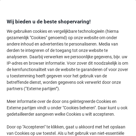
Meteen
Meteen
naar
naar
inhoud
navigatie
Wij bieden u de beste shopervaring!
We gebruiken cookies en vergelijkbare technologieën (hierna
gezamenlijk "Cookies" genoemd) op onze website om onder
Home
andere inhoud en advertenties te personaliseren. Media van
Inkt en Toner Zoekmachine
derden te integreren of de toegang tot onze website te
Zoek inkt, toner en labeltape voor uw printer
analyseren. Daarbij verwerken we persoonlijke gegevens, bijv. uw
IP-adres en browser informatie. Voor zover dit noodzakelijk is om
de kernfunctionaliteit van de website te garanderen of voor zover
Kies merk, reeks en model uit de opties hieronder
u toestemming heeft gegeven voor het gebruik van de
betreffende dienst, worden gegevens ook verwerkt door onze
HP
partners (“Externe partijen”).
Meer informatie over de door ons geïntegreerde Cookies en
Officejet
Externe partijen vindt u onder "Cookies beheren". Daar kunt u ook
gedetailleerder aangeven welke Cookies u wilt accepteren.
HP Officejet 5615 XI
Door op "Accepteren" te klikken, gaat u akkoord met het opslaan
van Cookies op uw toestel. Als u het gebruik van niet-essentiële