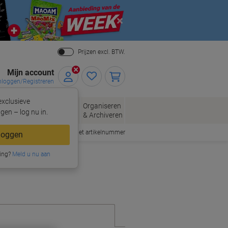
Close
Prijzen excl. BTW.
Mijn account
nloggen/Registreren
xclusieve
eloppen
Organiseren
Kantoorartikelen
gen – log nu in.
n
& Archiveren
Snel bestellen met artikelnummer
loggen
ing?
Meld u nu aan