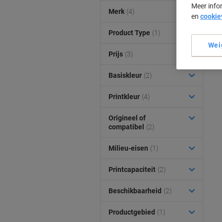
Meer info
Merk
(4)
en
cookie
Product Type
(1)
Wei
Prijs
(3)
Basiskleur
(2)
Printkleur
(4)
Origineel of
compatibel
(2)
Milieu-eisen
(1)
Printcapaciteit
(2)
Beschikbaarheid
(2)
Productgebied
(1)