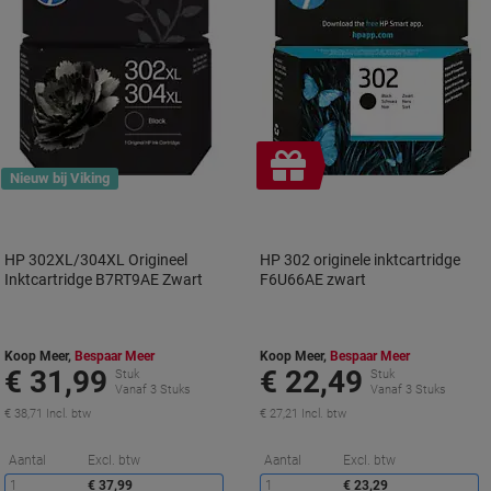
Geschenk
Nieuw bij Viking
HP 302XL/304XL Origineel
HP 302 originele inktcartridge
Inktcartridge B7RT9AE Zwart
F6U66AE zwart
Koop Meer,
Bespaar Meer
Koop Meer,
Bespaar Meer
€ 31,99
€ 22,49
Stuk
Stuk
Vanaf 3 Stuks
Vanaf 3 Stuks
€ 38,71 Incl. btw
€ 27,21 Incl. btw
Korting
K
Aantal
Excl. btw
Aantal
Excl. btw
1
€ 37,99
1
€ 23,29