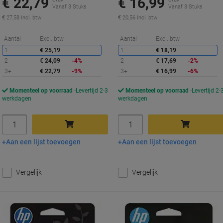
€ 22,79
€ 16,99
Vanaf 3 Stuks
Vanaf 3 Stuks
€ 27,58 Incl. btw
€ 20,56 Incl. btw
Korting
K
Aantal
Excl. btw
Aantal
Excl. btw
1
€ 25,19
1
€ 18,19
2
€ 24,09
-4%
2
€ 17,69
-2%
3+
€ 22,79
-9%
3+
€ 16,99
-6%
Momenteel op voorraad
Levertijd 2-3
Momenteel op voorraad
Levertijd 2-
werkdagen
werkdagen
Aantal
Aantal
Aan een lijst toevoegen
Aan een lijst toevoegen
In winkelwagen
In winkelwagen
Vergelijk
Vergelijk