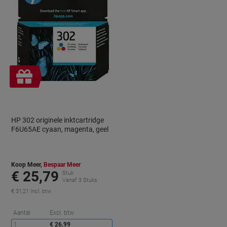
Geschenk
HP 302 originele inktcartridge
F6U65AE cyaan, magenta, geel
Koop Meer,
Bespaar Meer
€ 25,79
Stuk
Vanaf 3 Stuks
€ 31,21 Incl. btw
orting
Korting
Aantal
Excl. btw
1
€ 26,99