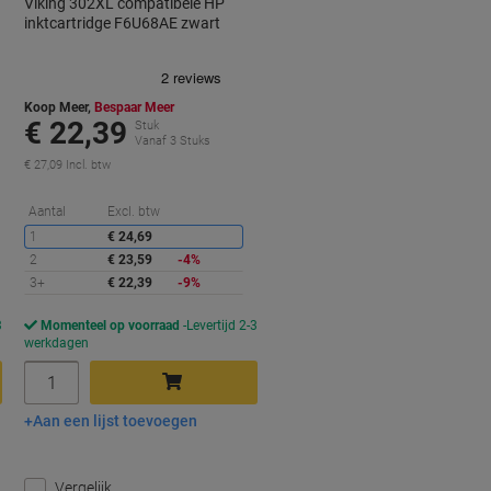
Viking 302XL compatibele HP
inktcartridge F6U68AE zwart
Koop Meer,
Bespaar Meer
€ 22,39
Stuk
Vanaf 3 Stuks
€ 27,09 Incl. btw
orting
Korting
Aantal
Excl. btw
1
€ 24,69
2
€ 23,59
-4%
3+
€ 22,39
-9%
3
Momenteel op voorraad
Levertijd 2-3
werkdagen
Aantal
Aan een lijst toevoegen
In winkelwagen
Vergelijk