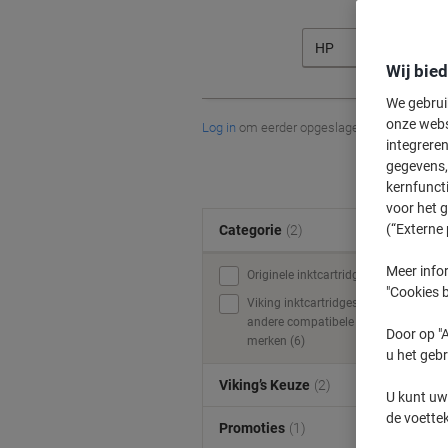
HP
Wij bie
We gebrui
onze webs
Log in
om eerder opgeslagen printers en/of 
integreren
gegevens, 
kernfunct
voor het 
(“Externe 
Categorie
(2)
Meer infor
Originele inktcartridges (7)
"Cookies b
Viking inktcartridges &
andere compatibele
Door op "A
merken (6)
u het gebr
Viking’s Keuze
(2)
U kunt uw
de voette
Promoties
(1)