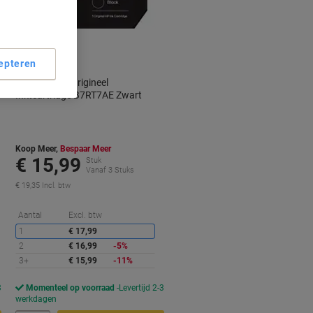
epteren
HP 302/304 Origineel
Inktcartridge B7RT7AE Zwart
Koop Meer,
Bespaar Meer
€ 15,99
Stuk
Vanaf 3 Stuks
€ 19,35 Incl. btw
orting
Korting
Aantal
Excl. btw
1
€ 17,99
2
€ 16,99
-5%
3+
€ 15,99
-11%
3
Momenteel op voorraad
Levertijd 2-3
werkdagen