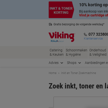
Meteen
Meteen
10% korting op
naar
naar
inhoud
navigatie
Bij aankoop van ink
Vind je cartridge of
Gratis bezorging de volgende werkdag*
Nederlandse klantenservice
077 32380
Klantenservice
Catering
Schoonmaken
Onderhoud
& Keuken
& Hygiëne
& Veiligheid
Advies
Shops
Aanbiedingen 
Home
Inkt en Toner Zoekmachine
Zoek inkt, toner en 