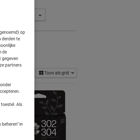
t 4650 AIO
" genoemd) op
 derden te
oonlijke
m de
ft gegeven
ze partners
Toon als grid
 onder
accepteren.
toestel. Als
 beheren" in