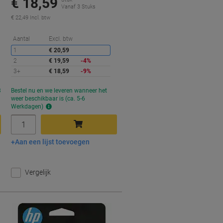
€ 18,59
Vanaf 3 Stuks
€ 22,49 Incl. btw
orting
Korting
Aantal
Excl. btw
1
€ 20,59
2
€ 19,59
-4%
3+
€ 18,59
-9%
Tijdelijk
3
Bestel nu en we leveren wanneer het
niet
weer beschikbaar is (ca. 5-6
op
Werkdagen)
voorraad
Aantal
Aan een lijst toevoegen
In winkelwagen
Vergelijk