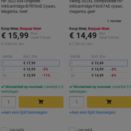
HP 302/304 Origineel
Viking 302XL compatibele HP
Inktcartridge B7RT6AE Cyaan,
inktcartridge F6U67AE cyaan,
Magenta, Geel
magenta, geel
Koop Meer,
Bespaar Meer
Koop Meer,
Bespaar Meer
€ 15,99
€ 14,49
Stuk
Stuk
Vanaf 3 Stuks
Vanaf 3 Stuks
€ 19,35 Incl. btw
€ 17,53 Incl. btw
Korting
K
Aantal
Excl. btw
Aantal
Excl. btw
1
€ 17,99
1
€ 15,49
2
€ 16,99
-5%
2
€ 14,99
-3%
3+
€ 15,99
-11%
3+
€ 14,49
-6%
Momenteel op voorraad
Levertijd 2-3
Momenteel op voorraad
Levertijd 2-
werkdagen
werkdagen
Aantal
Aantal
Aan een lijst toevoegen
Aan een lijst toevoegen
In winkelwagen
In winkelwagen
Vergelijk
Vergelijk