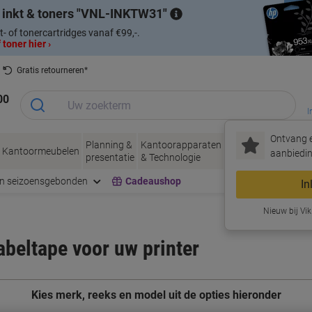
 inkt & toners
VNL-INKTW31
t- of tonercartridges vanaf €99,-.
 toner hier ›
Gratis retourneren*
00
I
Ontvang e
Planning &
Kantoorapparaten
Inkt &
Papier, Env
Kantoormeubelen
aanbiedin
presentatie
& Technologie
Toner
& Verpakke
en seizoensgebonden
Cadeaushop
In
Nieuw bij Vik
labeltape voor uw printer
Kies merk, reeks en model uit de opties hieronder