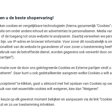
Officejet
HP Officeje
den u de beste shopervaring!
ken cookies en vergelijkbare technologieën (hierna gezamenlijk "Cookies
ite om onder andere inhoud en advertenties te personaliseren. Media van
eerder gekochte cartridges te tonen
 of de toegang tot onze website te analyseren. Daarbij verwerken we pers
bijv. uw IP-adres en browser informatie. Voor zover dit noodzakelijk is o
HP Officejet 4650 AIO
ionaliteit van de website te garanderen of voor zover u toestemming hee
(13)
gebruik van de betreffende dienst, worden gegevens ook verwerkt door on
partijen”).
Sorteer op:
matie over de door ons geïntegreerde Cookies en Externe partijen vindt u
eheren". Daar kunt u ook gedetailleerder aangeven welke Cookies u wilt 
ccepteren" te klikken, gaat u akkoord met het opslaan van Cookies op uw 
uik van niet-essentiële cookies wilt weigeren, kies dan "Weigeren".
 keuze op elk gewenst moment bekijken en aanpassen via de link "Cookies
kst en zo uw toestemming intrekken.