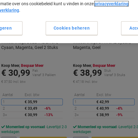
rmatie over ons cookiebeleid kunt u vinden in onze
privacyverklaring
verklaring
.
Nieuw bij Viking
geren
Cookies beheren
Acc
HP 302/304 Origineel
HP 302XL/304XL Origineel
Inktcartridge B82L1AE Zwart,
Inktcartridge B7RT8AE Cyaan,
Cyaan, Magenta, Geel 2 Stuks
Magenta, Geel
Koop Meer,
Bespaar Meer
Koop Meer,
Bespaar Meer
€ 30,99
€ 38,99
Pak
Stuk
Vanaf 3 Pakken
Vanaf 3 Stuks
€ 37,50 Incl. btw
€ 47,18 Incl. btw
Korting
K
Aantal
Excl. btw
Aantal
Excl. btw
1
€ 35,99
1
€ 42,99
2
€ 33,49
-6%
2
€ 40,99
-4%
3+
€ 30,99
-13%
3+
€ 38,99
-9%
Momenteel op voorraad
Levertijd 2-3
Momenteel op voorraad
Levertijd 2-
werkdagen
werkdagen