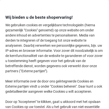
Meteen
Meteen
naar
naar
inhoud
navigatie
Wij bieden u de beste shopervaring!
We gebruiken cookies en vergelijkbare technologieën (hierna
gezamenlijk "Cookies" genoemd) op onze website om onder
Home
andere inhoud en advertenties te personaliseren. Media van
Inkt en Toner Zoekmachine
derden te integreren of de toegang tot onze website te
Zoek inkt, toner en labeltape voor uw printer
analyseren. Daarbij verwerken we persoonlijke gegevens, bijv. uw
IP-adres en browser informatie. Voor zover dit noodzakelijk is om
de kernfunctionaliteit van de website te garanderen of voor zover
Kies merk, reeks en model uit de opties hieronder
u toestemming heeft gegeven voor het gebruik van de
betreffende dienst, worden gegevens ook verwerkt door onze
HP
partners (“Externe partijen”).
Meer informatie over de door ons geïntegreerde Cookies en
Laserjet Professional P
Externe partijen vindt u onder "Cookies beheren". Daar kunt u ook
gedetailleerder aangeven welke Cookies u wilt accepteren.
HP Laserjet Professional P 1606 N
Door op "Accepteren" te klikken, gaat u akkoord met het opslaan
van Cookies op uw toestel. Als u het gebruik van niet-essentiële