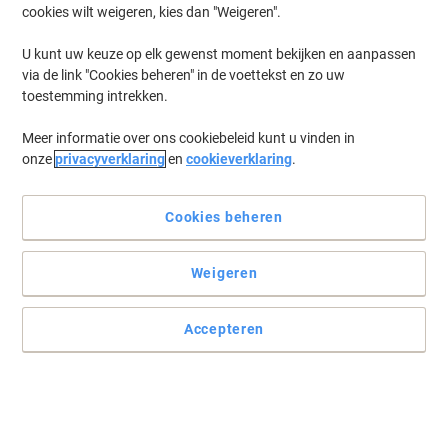
cookies wilt weigeren, kies dan "Weigeren".
Log in
om eerder opgeslagen printers en/of eerder gekochte cartridges
te tonen
U kunt uw keuze op elk gewenst moment bekijken en aanpassen
via de link "Cookies beheren" in de voettekst en zo uw
HP Laserjet Professional P 1606 N Printer Toner Cartridges
(3)
toestemming intrekken.
Meer informatie over ons cookiebeleid kunt u vinden in
Filteren op
onze
privacyverklaring
en
cookieverklaring
.
Geschenk
HP 78A originele tonercartridge CE278A
zwart
Cookies beheren
Koop Meer,
Bespaar Meer
Weigeren
€ 99,99
Stuk
Vanaf 3 Stuks
€ 120,99 Incl. btw
Accepteren
Momenteel op voorraad
Levertijd 2-3
werkdagen
Aantal
Geschenk
Duopack