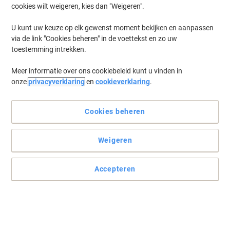
cookies wilt weigeren, kies dan "Weigeren".
Log in
om eerder opgeslagen printers en/of eerder gekochte cartridges
te tonen
U kunt uw keuze op elk gewenst moment bekijken en aanpassen
via de link "Cookies beheren" in de voettekst en zo uw
HP Laserjet Pro P 1103 Printer Toner Cartridges
(8)
toestemming intrekken.
Meer informatie over ons cookiebeleid kunt u vinden in
Filteren op
onze
privacyverklaring
en
cookieverklaring
.
Geschenk
HP 85A originele tonercartridge CE285A
zwart
Cookies beheren
Koop Meer,
Bespaar Meer
Weigeren
€ 89,99
Stuk
Vanaf 3 Stuks
€ 108,89 Incl. btw
Accepteren
Momenteel op voorraad
Vóór 15:30 uur
besteld, volgende werkdag geleverd
Aantal
Geschenk
Duopack