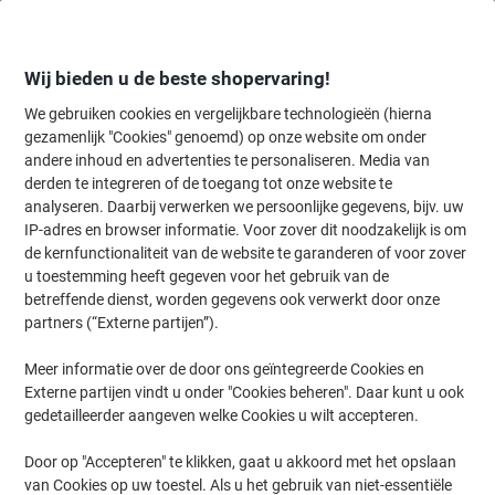
Meteen
Meteen
naar
naar
inhoud
navigatie
Wij bieden u de beste shopervaring!
We gebruiken cookies en vergelijkbare technologieën (hierna
gezamenlijk "Cookies" genoemd) op onze website om onder
Home
andere inhoud en advertenties te personaliseren. Media van
Inkt en Toner Zoekmachine
derden te integreren of de toegang tot onze website te
Zoek inkt, toner en labeltape voor uw printer
analyseren. Daarbij verwerken we persoonlijke gegevens, bijv. uw
IP-adres en browser informatie. Voor zover dit noodzakelijk is om
de kernfunctionaliteit van de website te garanderen of voor zover
Kies merk, reeks en model uit de opties hieronder
u toestemming heeft gegeven voor het gebruik van de
betreffende dienst, worden gegevens ook verwerkt door onze
HP
partners (“Externe partijen”).
Meer informatie over de door ons geïntegreerde Cookies en
Laserjet Pro P
Externe partijen vindt u onder "Cookies beheren". Daar kunt u ook
gedetailleerder aangeven welke Cookies u wilt accepteren.
HP Laserjet Pro P 1103
Door op "Accepteren" te klikken, gaat u akkoord met het opslaan
van Cookies op uw toestel. Als u het gebruik van niet-essentiële