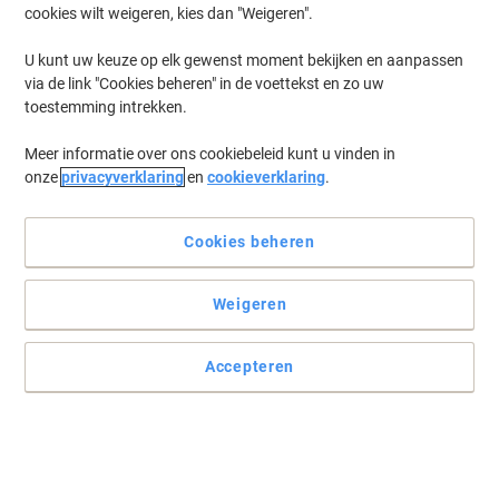
cookies wilt weigeren, kies dan "Weigeren".
Log in
om eerder opgeslagen printers en/of eerder gekochte cartridges
te tonen
U kunt uw keuze op elk gewenst moment bekijken en aanpassen
via de link "Cookies beheren" in de voettekst en zo uw
HP Laserjet Pro 500 color MFP M 570 DW Printer Toner Cartridges
(12)
toestemming intrekken.
Meer informatie over ons cookiebeleid kunt u vinden in
Filteren op
onze
privacyverklaring
en
cookieverklaring
.
Geschenk
HP 507A originele tonercartridge
CE403A magenta
Cookies beheren
Koop Meer,
Bespaar Meer
Weigeren
€ 279,99
Stuk
Vanaf 3 Stuks
€ 338,79 Incl. btw
Accepteren
Momenteel op voorraad
Vóór 15:30 uur
besteld, volgende werkdag geleverd
Aantal
Geschenk