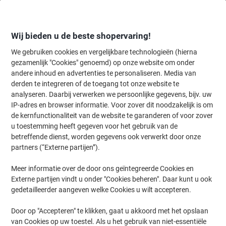
Meteen
Meteen
naar
naar
inhoud
navigatie
Wij bieden u de beste shopervaring!
We gebruiken cookies en vergelijkbare technologieën (hierna
gezamenlijk "Cookies" genoemd) op onze website om onder
Home
andere inhoud en advertenties te personaliseren. Media van
Inkt en Toner Zoekmachine
derden te integreren of de toegang tot onze website te
Zoek inkt, toner en labeltape voor uw printer
analyseren. Daarbij verwerken we persoonlijke gegevens, bijv. uw
IP-adres en browser informatie. Voor zover dit noodzakelijk is om
de kernfunctionaliteit van de website te garanderen of voor zover
Kies merk, reeks en model uit de opties hieronder
u toestemming heeft gegeven voor het gebruik van de
betreffende dienst, worden gegevens ook verwerkt door onze
HP
partners (“Externe partijen”).
Meer informatie over de door ons geïntegreerde Cookies en
Laserjet Pro
Externe partijen vindt u onder "Cookies beheren". Daar kunt u ook
gedetailleerder aangeven welke Cookies u wilt accepteren.
HP Laserjet Pro 500 color MFP M 570 DW
Door op "Accepteren" te klikken, gaat u akkoord met het opslaan
van Cookies op uw toestel. Als u het gebruik van niet-essentiële