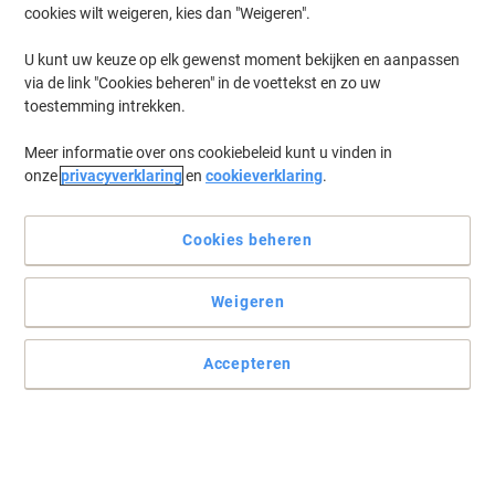
cookies wilt weigeren, kies dan "Weigeren".
Log in
om eerder opgeslagen printers en/of eerder gekochte cartridges
te tonen
U kunt uw keuze op elk gewenst moment bekijken en aanpassen
via de link "Cookies beheren" in de voettekst en zo uw
HP Laserjet P 1604 Printer Toner Cartridges
(3)
toestemming intrekken.
Meer informatie over ons cookiebeleid kunt u vinden in
Filteren op
onze
privacyverklaring
en
cookieverklaring
.
Geschenk
HP 78A originele tonercartridge CE278A
zwart
Cookies beheren
Koop Meer,
Bespaar Meer
Weigeren
€ 99,99
Stuk
Vanaf 3 Stuks
€ 120,99 Incl. btw
Accepteren
Momenteel op voorraad
Vóór 15:30 uur
besteld, volgende werkdag geleverd
Aantal
Geschenk
Duopack