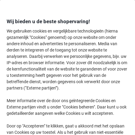
Meteen
Meteen
naar
naar
inhoud
navigatie
Wij bieden u de beste shopervaring!
We gebruiken cookies en vergelijkbare technologieën (hierna
gezamenlijk "Cookies" genoemd) op onze website om onder
Home
andere inhoud en advertenties te personaliseren. Media van
Inkt en Toner Zoekmachine
derden te integreren of de toegang tot onze website te
Zoek inkt, toner en labeltape voor uw printer
analyseren. Daarbij verwerken we persoonlijke gegevens, bijv. uw
IP-adres en browser informatie. Voor zover dit noodzakelijk is om
de kernfunctionaliteit van de website te garanderen of voor zover
Kies merk, reeks en model uit de opties hieronder
u toestemming heeft gegeven voor het gebruik van de
betreffende dienst, worden gegevens ook verwerkt door onze
HP
partners (“Externe partijen”).
Meer informatie over de door ons geïntegreerde Cookies en
Laserjet P
Externe partijen vindt u onder "Cookies beheren". Daar kunt u ook
gedetailleerder aangeven welke Cookies u wilt accepteren.
HP Laserjet P 1604
Door op "Accepteren" te klikken, gaat u akkoord met het opslaan
van Cookies op uw toestel. Als u het gebruik van niet-essentiële