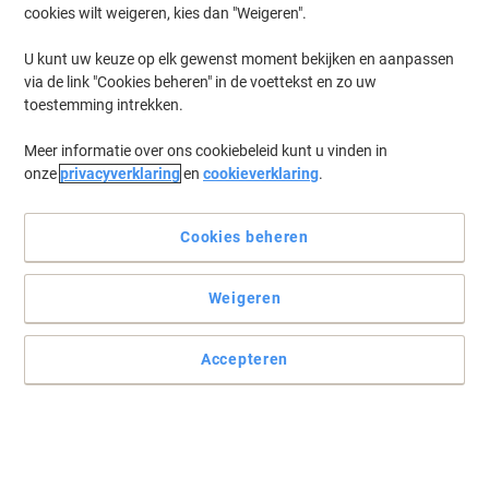
cookies wilt weigeren, kies dan "Weigeren".
Log in
om eerder opgeslagen printers en/of eerder gekochte cartridges
te tonen
U kunt uw keuze op elk gewenst moment bekijken en aanpassen
via de link "Cookies beheren" in de voettekst en zo uw
HP Laserjet MFP M 236 Printer Toner Cartridges
(3)
toestemming intrekken.
Meer informatie over ons cookiebeleid kunt u vinden in
Filteren op
onze
privacyverklaring
en
cookieverklaring
.
Geschenk
HP 135A originele tonercartridge
W1350A zwart
Cookies beheren
Koop Meer,
Bespaar Meer
Weigeren
€ 49,99
Stuk
Vanaf 3 Stuks
€ 60,49 Incl. btw
Accepteren
Momenteel op voorraad
Vóór 15:30 uur
besteld, volgende werkdag geleverd
Aantal
Geschenk