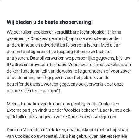
Meteen
Meteen
naar
naar
inhoud
navigatie
Wij bieden u de beste shopervaring!
We gebruiken cookies en vergelijkbare technologieën (hierna
gezamenlijk "Cookies" genoemd) op onze website om onder
Home
andere inhoud en advertenties te personaliseren. Media van
Inkt en Toner Zoekmachine
derden te integreren of de toegang tot onze website te
Zoek inkt, toner en labeltape voor uw printer
analyseren. Daarbij verwerken we persoonlijke gegevens, bijv. uw
IP-adres en browser informatie. Voor zover dit noodzakelijk is om
de kernfunctionaliteit van de website te garanderen of voor zover
Kies merk, reeks en model uit de opties hieronder
u toestemming heeft gegeven voor het gebruik van de
betreffende dienst, worden gegevens ook verwerkt door onze
HP
partners (“Externe partijen”).
Meer informatie over de door ons geïntegreerde Cookies en
Laserjet MFP M
Externe partijen vindt u onder "Cookies beheren". Daar kunt u ook
gedetailleerder aangeven welke Cookies u wilt accepteren.
HP Laserjet MFP M 236
Door op "Accepteren" te klikken, gaat u akkoord met het opslaan
van Cookies op uw toestel. Als u het gebruik van niet-essentiële