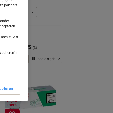
ze partners
t MFP M 234
 onder
accepteren.
toestel. Als
Cartridges
(3)
 beheren" in
Toon als grid
epteren
Eigen
merk