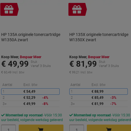
Geschenk
Geschenk
HP 135A originele tonercartridge
HP 135X originele tonercartridge
W1350A zwart
W1350X zwart
Koop Meer,
Bespaar Meer
Koop Meer,
Bespaar Meer
€ 49,99
€ 81,99
Stuk
Stuk
Vanaf 3 Stuks
Vanaf 3 Stuks
€ 60,49 Incl. btw
€ 99,21 Incl. btw
Korting
K
Aantal
Excl. btw
Aantal
Excl. btw
1
€ 54,49
1
€ 88,99
2
€ 52,29
-4%
2
€ 85,49
-3%
3+
€ 49,99
-8%
3+
€ 81,99
-7%
Momenteel op voorraad
Vóór 15:30
Momenteel op voorraad
Vóór 15:30
uur besteld, volgende werkdag geleverd
uur besteld, volgende werkdag gelever
Aantal
Aantal