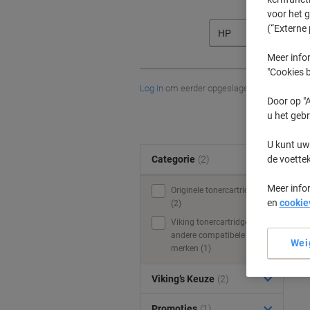
voor het 
(“Externe 
HP
Meer infor
"Cookies b
Log in
om eerder opgeslagen printers en/of 
Door op "A
u het gebr
U kunt uw
de voette
Categorie
(2)
Meer info
Originele tonercartridges
en
cookie
(2)
Viking tonercartridges &
andere compatibele
Wei
merken (1)
Viking’s Keuze
(2)
Promoties
(1)