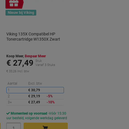
Geschenk
Nieuw bij Viking
Viking 135X Compatibel HP
Tonercartridge W1350X Zwart
Koop Meer,
Bespaar Meer
€ 27,49
Stuk
Vanaf 3 Stuks
€ 33,26 Incl. btw
orting
Korting
Aantal
Excl. btw
1
€ 30,79
2
€ 29,19
-5%
3+
€ 27,49
-10%
Momenteel op voorraad
Vóór 15:30
d
uur besteld, volgende werkdag geleverd
Aantal