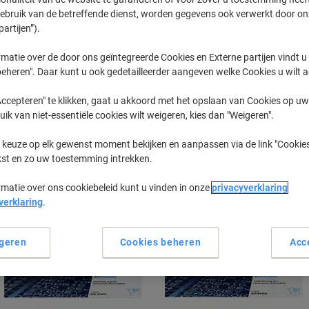
gebruik van de betreffende dienst, worden gegevens ook verwerkt door on
partijen”).
Laserjet MFP M
HP Laserje
matie over de door ons geïntegreerde Cookies en Externe partijen vindt u
eheren". Daar kunt u ook gedetailleerder aangeven welke Cookies u wilt 
eerder gekochte cartridges te tonen
ccepteren" te klikken, gaat u akkoord met het opslaan van Cookies op uw 
uik van niet-essentiële cookies wilt weigeren, kies dan "Weigeren".
HP Laserjet MFP M 234 Printer Toner 
 keuze op elk gewenst moment bekijken en aanpassen via de link "Cookies
kst en zo uw toestemming intrekken.
Sorteer op:
rmatie over ons cookiebeleid kunt u vinden in onze
privacyverklaring
verklaring
.
geren
Cookies beheren
Acc