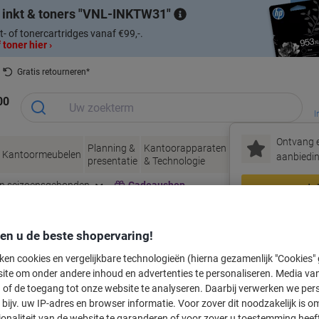
 inkt & toners
VNL-INKTW31
t- of tonercartridges vanaf €99,-.
 toner hier ›
Gratis retourneren*
00
I
Ontvang e
Planning &
Kantoorapparaten
Inkt &
Papier, Env
Kantoormeubelen
aanbiedin
presentatie
& Technologie
Toner
& Verpakke
en seizoensgebonden
Cadeaushop
In
Nieuw bij Vik
den u de beste shopervaring!
labeltape voor uw printer
ken cookies en vergelijkbare technologieën (hierna gezamenlijk "Cookies
ite om onder andere inhoud en advertenties te personaliseren. Media van
 of de toegang tot onze website te analyseren. Daarbij verwerken we pers
Kies merk, reeks en model uit de opties hieronder
bijv. uw IP-adres en browser informatie. Voor zover dit noodzakelijk is o
ionaliteit van de website te garanderen of voor zover u toestemming hee