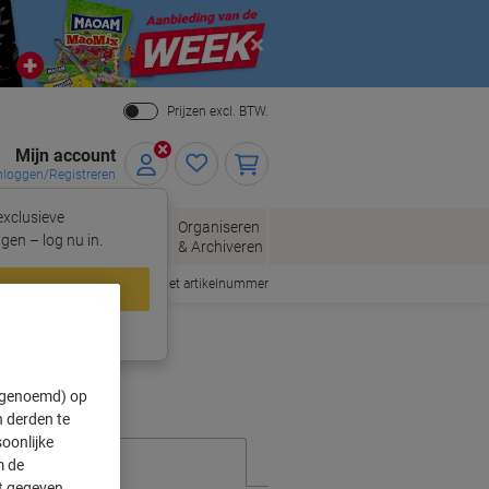
Close
Prijzen excl. BTW.
Mijn account
nloggen/Registreren
xclusieve
eloppen
Organiseren
Kantoorartikelen
gen – log nu in.
n
& Archiveren
Snel bestellen met artikelnummer
loggen
ing?
Meld u nu aan
" genoemd) op
 derden te
oonlijke
m de
ft gegeven