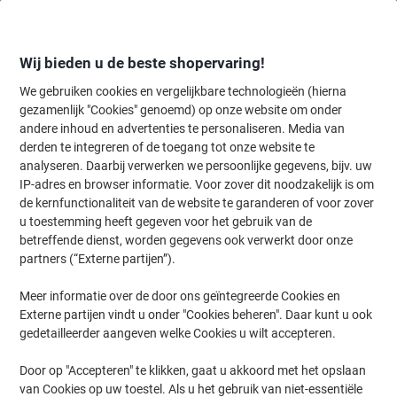
Meteen
Meteen
naar
naar
inhoud
navigatie
Wij bieden u de beste shopervaring!
We gebruiken cookies en vergelijkbare technologieën (hierna
gezamenlijk "Cookies" genoemd) op onze website om onder
Home
andere inhoud en advertenties te personaliseren. Media van
Inkt en Toner Zoekmachine
derden te integreren of de toegang tot onze website te
Zoek inkt, toner en labeltape voor uw printer
analyseren. Daarbij verwerken we persoonlijke gegevens, bijv. uw
IP-adres en browser informatie. Voor zover dit noodzakelijk is om
de kernfunctionaliteit van de website te garanderen of voor zover
Kies merk, reeks en model uit de opties hieronder
u toestemming heeft gegeven voor het gebruik van de
betreffende dienst, worden gegevens ook verwerkt door onze
HP
partners (“Externe partijen”).
Meer informatie over de door ons geïntegreerde Cookies en
Laserjet Enterprise M
Externe partijen vindt u onder "Cookies beheren". Daar kunt u ook
gedetailleerder aangeven welke Cookies u wilt accepteren.
HP Laserjet Enterprise M 607
Door op "Accepteren" te klikken, gaat u akkoord met het opslaan
van Cookies op uw toestel. Als u het gebruik van niet-essentiële