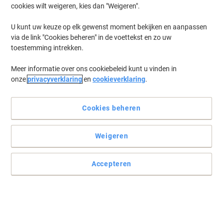
cookies wilt weigeren, kies dan "Weigeren".
Log in
om eerder opgeslagen printers en/of eerder gekochte cartridges
te tonen
U kunt uw keuze op elk gewenst moment bekijken en aanpassen
via de link "Cookies beheren" in de voettekst en zo uw
HP Laserjet Enterprise M 607 Printer Toner Cartridges
(4)
toestemming intrekken.
Meer informatie over ons cookiebeleid kunt u vinden in
Filteren op
onze
privacyverklaring
en
cookieverklaring
.
Geschenk
HP 37A originele tonercartridge CF237A
zwart
Cookies beheren
Koop Meer,
Bespaar Meer
Weigeren
€ 254,99
Stuk
Vanaf 3 Stuks
€ 308,54 Incl. btw
Accepteren
Momenteel op voorraad
Levertijd 2-3
werkdagen
Aantal
Geschenk
Eigen merk