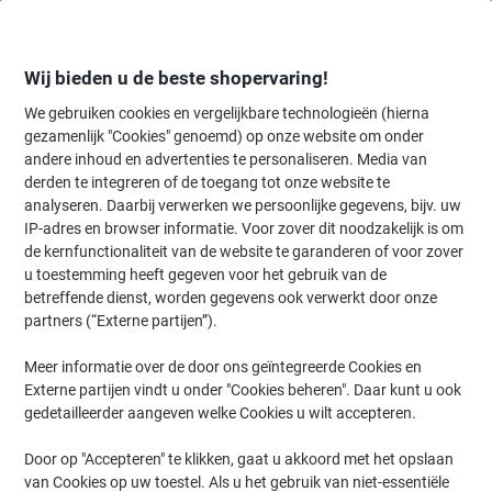
Meteen
Meteen
naar
naar
inhoud
navigatie
Wij bieden u de beste shopervaring!
We gebruiken cookies en vergelijkbare technologieën (hierna
gezamenlijk "Cookies" genoemd) op onze website om onder
Home
andere inhoud en advertenties te personaliseren. Media van
Inkt en Toner Zoekmachine
derden te integreren of de toegang tot onze website te
Zoek inkt, toner en labeltape voor uw printer
analyseren. Daarbij verwerken we persoonlijke gegevens, bijv. uw
IP-adres en browser informatie. Voor zover dit noodzakelijk is om
de kernfunctionaliteit van de website te garanderen of voor zover
Kies merk, reeks en model uit de opties hieronder
u toestemming heeft gegeven voor het gebruik van de
betreffende dienst, worden gegevens ook verwerkt door onze
HP
partners (“Externe partijen”).
Meer informatie over de door ons geïntegreerde Cookies en
Laserjet Enterprise
Externe partijen vindt u onder "Cookies beheren". Daar kunt u ook
gedetailleerder aangeven welke Cookies u wilt accepteren.
HP Laserjet Enterprise 600 M 603 NH
Door op "Accepteren" te klikken, gaat u akkoord met het opslaan
van Cookies op uw toestel. Als u het gebruik van niet-essentiële