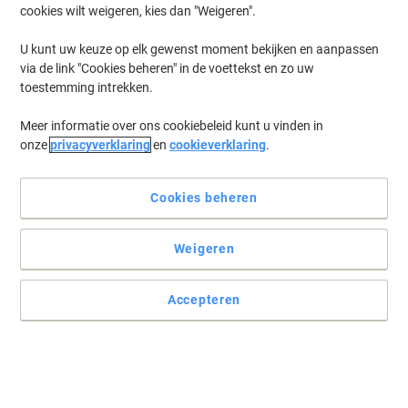
cookies wilt weigeren, kies dan "Weigeren".
Log in
om eerder opgeslagen printers en/of eerder gekochte cartridges
te tonen
U kunt uw keuze op elk gewenst moment bekijken en aanpassen
via de link "Cookies beheren" in de voettekst en zo uw
HP Laserjet Enterprise 600 M 603 NH Printer Toner Cartridges
(4)
toestemming intrekken.
Meer informatie over ons cookiebeleid kunt u vinden in
Filteren op
onze
privacyverklaring
en
cookieverklaring
.
Geschenk
HP 90A originele tonercartridge CE390A
zwart
Cookies beheren
Koop Meer,
Bespaar Meer
Weigeren
€ 259,99
Stuk
Vanaf 3 Stuks
€ 314,59 Incl. btw
Accepteren
Momenteel op voorraad
Levertijd 2-3
werkdagen
Aantal
HP Original CF065A Onderhoudskit