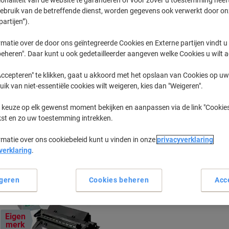
gebruik van de betreffende dienst, worden gegevens ook verwerkt door on
partijen”).
Laserjet
HP Laserjet
matie over de door ons geïntegreerde Cookies en Externe partijen vindt u
eheren". Daar kunt u ook gedetailleerder aangeven welke Cookies u wilt 
eerder gekochte cartridges te tonen
ccepteren" te klikken, gaat u akkoord met het opslaan van Cookies op uw 
uik van niet-essentiële cookies wilt weigeren, kies dan "Weigeren".
HP Laserjet 2100 TN Printer Toner Ca
 keuze op elk gewenst moment bekijken en aanpassen via de link "Cookies
kst en zo uw toestemming intrekken.
Sorteer op:
rmatie over ons cookiebeleid kunt u vinden in onze
privacyverklaring
verklaring
.
geren
Cookies beheren
Acc
Eigen
merk