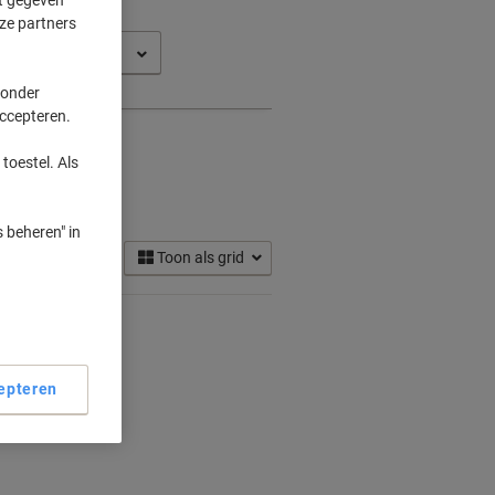
ze partners
 2100 TN
 onder
accepteren.
toestel. Als
rtridges
(1)
 beheren" in
Toon als grid
epteren