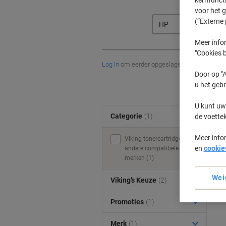
voor het 
(“Externe 
HP
Meer infor
"Cookies b
Log in
om eerder opgeslagen printers en/of 
Door op "A
u het gebr
U kunt uw
Categorie
(1)
de voette
Meer info
Viking tonercartridges &
en
cookie
andere compatibele
merken (1)
Wei
Viking’s Keuze
(2)
Promoties
(1)
Merk
(1)