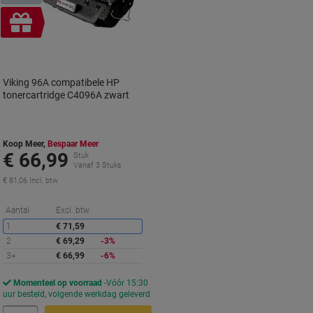
Geschenk
Viking 96A compatibele HP
tonercartridge C4096A zwart
Koop Meer,
Bespaar Meer
€ 66,99
Stuk
Vanaf 3 Stuks
€ 81,06 Incl. btw
Korting
Aantal
Excl. btw
1
€ 71,59
2
€ 69,29
-3%
3+
€ 66,99
-6%
Momenteel op voorraad
Vóór 15:30
uur besteld, volgende werkdag geleverd
Aantal