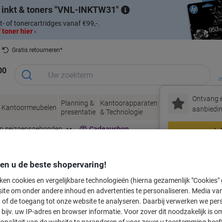
 inkt & toners
VNL-INKTW31
t- of tonercartridges vanaf €99,-.
 toner hier ›
Gratis retourneren*
00
I
Ontvang e
Planning &
Kantoorapparaten
Inkt &
Papier, Env
Kantoormeubelen
aanbiedin
presentatie
& Technologie
Toner
& Verpakke
en seizoensgebonden
Cadeaushop
In
Nieuw bij Vik
den u de beste shopervaring!
labeltape voor uw printer
ken cookies en vergelijkbare technologieën (hierna gezamenlijk "Cookies
ite om onder andere inhoud en advertenties te personaliseren. Media van
 of de toegang tot onze website te analyseren. Daarbij verwerken we pers
Kies merk, reeks en model uit de opties hieronder
bijv. uw IP-adres en browser informatie. Voor zover dit noodzakelijk is o
ionaliteit van de website te garanderen of voor zover u toestemming hee