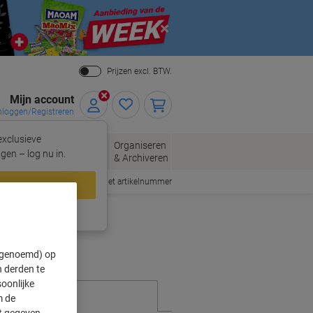
Close
Prijzen excl. BTW.
Mijn account
nloggen/Registreren
xclusieve
eloppen
Organiseren
Kantoorartikelen
gen – log nu in.
n
& Archiveren
Snel bestellen met artikelnummer
loggen
ing?
Meld u nu aan
" genoemd) op
 derden te
oonlijke
m de
ft gegeven