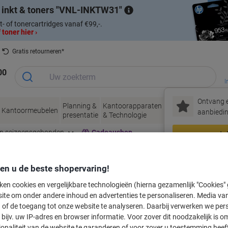
 inkt & toners
VNL-INKTW31
t- of tonercartridges vanaf €99,-.
 toner hier ›
Gratis retourneren*
00
I
Ontvang e
Planning &
Kantoorapparaten
Inkt &
Papier, Env
Kantoormeubelen
aanbiedin
presentatie
& Technologie
Toner
& Verpakke
en seizoensgebonden
Cadeaushop
In
Nieuw bij Vik
den u de beste shopervaring!
labeltape voor uw printer
ken cookies en vergelijkbare technologieën (hierna gezamenlijk "Cookies
ite om onder andere inhoud en advertenties te personaliseren. Media van
 of de toegang tot onze website te analyseren. Daarbij verwerken we pers
Kies merk, reeks en model uit de opties hieronder
bijv. uw IP-adres en browser informatie. Voor zover dit noodzakelijk is o
ionaliteit van de website te garanderen of voor zover u toestemming hee