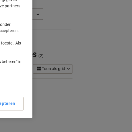
ze partners
FP 137 FNW
 onder
accepteren.
toestel. Als
Cartridges
(2)
 beheren" in
Toon als grid
epteren