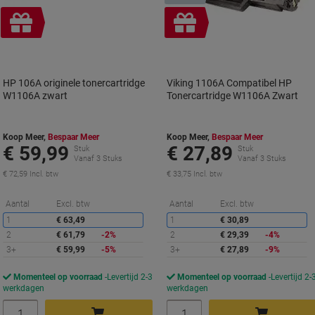
Geschenk
Geschenk
HP 106A originele tonercartridge
Viking 1106A Compatibel HP
W1106A zwart
Tonercartridge W1106A Zwart
Koop Meer,
Bespaar Meer
Koop Meer,
Bespaar Meer
€ 59,99
€ 27,89
Stuk
Stuk
Vanaf 3 Stuks
Vanaf 3 Stuks
€ 72,59 Incl. btw
€ 33,75 Incl. btw
Korting
K
Aantal
Excl. btw
Aantal
Excl. btw
1
€ 63,49
1
€ 30,89
2
€ 61,79
-2%
2
€ 29,39
-4%
3+
€ 59,99
-5%
3+
€ 27,89
-9%
Momenteel op voorraad
Levertijd 2-3
Momenteel op voorraad
Levertijd 2-
werkdagen
werkdagen
Aantal
Aantal