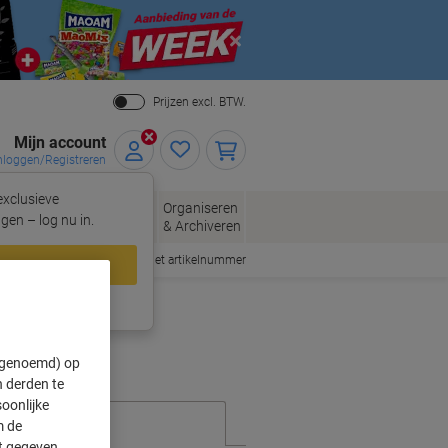
Close
Prijzen excl. BTW.
Mijn account
nloggen/Registreren
xclusieve
eloppen
Organiseren
Kantoorartikelen
gen – log nu in.
n
& Archiveren
Snel bestellen met artikelnummer
loggen
ing?
Meld u nu aan
" genoemd) op
 derden te
oonlijke
m de
ft gegeven