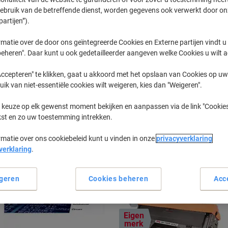
gebruik van de betreffende dienst, worden gegevens ook verwerkt door on
partijen”).
Laser MFP
HP Laser M
matie over de door ons geïntegreerde Cookies en Externe partijen vindt u
eheren". Daar kunt u ook gedetailleerder aangeven welke Cookies u wilt 
eerder gekochte cartridges te tonen
ccepteren" te klikken, gaat u akkoord met het opslaan van Cookies op uw 
uik van niet-essentiële cookies wilt weigeren, kies dan "Weigeren".
HP Laser MFP 137 FNW Printer Toner 
 keuze op elk gewenst moment bekijken en aanpassen via de link "Cookies
kst en zo uw toestemming intrekken.
Sorteer op:
rmatie over ons cookiebeleid kunt u vinden in onze
privacyverklaring
verklaring
.
geren
Cookies beheren
Acc
Eigen
merk