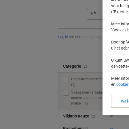
voor het 
(“Externe 
HP
Meer infor
"Cookies b
Log in
om eerder opgeslagen printers en/of 
Door op "A
u het gebr
U kunt uw
de voette
Categorie
(2)
Meer info
Originele tonercartridges
en
cookie
(1)
Viking tonercartridges &
andere compatibele
Wei
merken (1)
Viking’s Keuze
(2)
Promoties
(1)