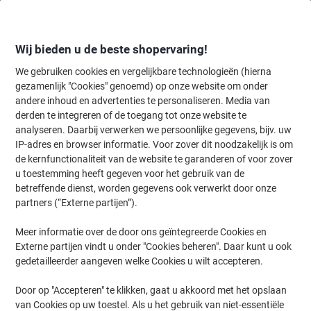
Meteen
Meteen
naar
naar
inhoud
navigatie
Wij bieden u de beste shopervaring!
We gebruiken cookies en vergelijkbare technologieën (hierna
gezamenlijk "Cookies" genoemd) op onze website om onder
Home
andere inhoud en advertenties te personaliseren. Media van
Inkt en Toner Zoekmachine
derden te integreren of de toegang tot onze website te
Zoek inkt, toner en labeltape voor uw printer
analyseren. Daarbij verwerken we persoonlijke gegevens, bijv. uw
IP-adres en browser informatie. Voor zover dit noodzakelijk is om
de kernfunctionaliteit van de website te garanderen of voor zover
Kies merk, reeks en model uit de opties hieronder
u toestemming heeft gegeven voor het gebruik van de
betreffende dienst, worden gegevens ook verwerkt door onze
HP
partners (“Externe partijen”).
Meer informatie over de door ons geïntegreerde Cookies en
Envy Photo
Externe partijen vindt u onder "Cookies beheren". Daar kunt u ook
gedetailleerder aangeven welke Cookies u wilt accepteren.
HP Envy Photo 7384
Door op "Accepteren" te klikken, gaat u akkoord met het opslaan
van Cookies op uw toestel. Als u het gebruik van niet-essentiële