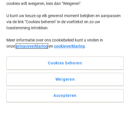
cookies wilt weigeren, kies dan "Weigeren".
Log in
om eerder opgeslagen printers en/of eerder gekochte cartridges
te tonen
U kunt uw keuze op elk gewenst moment bekijken en aanpassen
via de link "Cookies beheren" in de voettekst en zo uw
HP Envy Photo 7384 Printer Inkt Cartridges
(7)
toestemming intrekken.
Meer informatie over ons cookiebeleid kunt u vinden in
Filteren op
onze
privacyverklaring
en
cookieverklaring
.
Geschenk
Multipack
HP 303 originele inktcartridge 3YM92AE
zwart, cyaan, magenta, geel multipak 2
Cookies beheren
stuks
Weigeren
Koop Meer,
Bespaar Meer
€ 39,99
Multipak
Vanaf 3 Multipakken
€ 48,39 Incl. btw
Accepteren
Momenteel op voorraad
Vóór 15:30 uur
besteld, volgende werkdag geleverd
Aantal