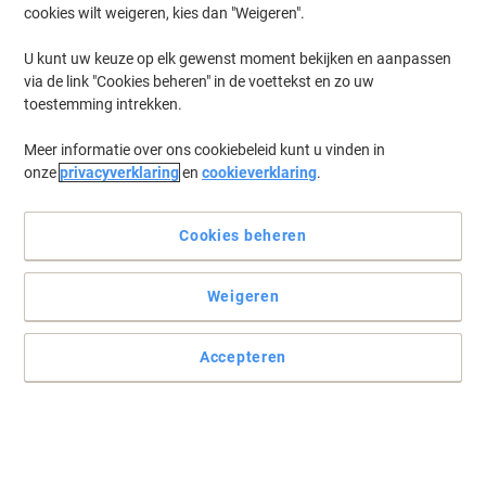
cookies wilt weigeren, kies dan "Weigeren".
Log in
om eerder opgeslagen printers en/of eerder gekochte cartridges
te tonen
U kunt uw keuze op elk gewenst moment bekijken en aanpassen
via de link "Cookies beheren" in de voettekst en zo uw
HP Envy Photo 6255 AIO Printer Inkt Cartridges
(7)
toestemming intrekken.
Meer informatie over ons cookiebeleid kunt u vinden in
Filteren op
onze
privacyverklaring
en
cookieverklaring
.
Geschenk
Multipack
HP 303 originele inktcartridge 3YM92AE
zwart, cyaan, magenta, geel multipak 2
Cookies beheren
stuks
Weigeren
Koop Meer,
Bespaar Meer
€ 39,99
Multipak
Vanaf 3 Multipakken
€ 48,39 Incl. btw
Accepteren
Momenteel op voorraad
Levertijd 2-3
werkdagen
Aantal