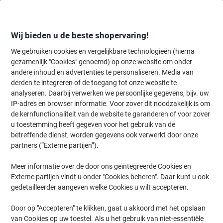
Meteen
Meteen
naar
naar
inhoud
navigatie
Wij bieden u de beste shopervaring!
We gebruiken cookies en vergelijkbare technologieën (hierna
gezamenlijk "Cookies" genoemd) op onze website om onder
Home
andere inhoud en advertenties te personaliseren. Media van
Inkt en Toner Zoekmachine
derden te integreren of de toegang tot onze website te
Zoek inkt, toner en labeltape voor uw printer
analyseren. Daarbij verwerken we persoonlijke gegevens, bijv. uw
IP-adres en browser informatie. Voor zover dit noodzakelijk is om
de kernfunctionaliteit van de website te garanderen of voor zover
Kies merk, reeks en model uit de opties hieronder
u toestemming heeft gegeven voor het gebruik van de
betreffende dienst, worden gegevens ook verwerkt door onze
HP
partners (“Externe partijen”).
Meer informatie over de door ons geïntegreerde Cookies en
Envy Photo
Externe partijen vindt u onder "Cookies beheren". Daar kunt u ook
gedetailleerder aangeven welke Cookies u wilt accepteren.
HP Envy Photo 6255 AIO
Door op "Accepteren" te klikken, gaat u akkoord met het opslaan
van Cookies op uw toestel. Als u het gebruik van niet-essentiële