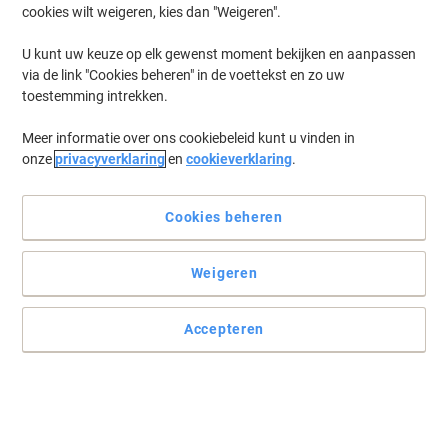
cookies wilt weigeren, kies dan "Weigeren".
Log in
om eerder opgeslagen printers en/of eerder gekochte cartridges
te tonen
U kunt uw keuze op elk gewenst moment bekijken en aanpassen
via de link "Cookies beheren" in de voettekst en zo uw
HP Envy 114 Printer Inkt Cartridges
(5)
toestemming intrekken.
Meer informatie over ons cookiebeleid kunt u vinden in
Filteren op
onze
privacyverklaring
en
cookieverklaring
.
Geschenk
Multipack
HP 300 originele inktcartridge CN637EE
zwart, cyaan, magenta, geel multipak 2
Cookies beheren
stuks à 4 ml
Weigeren
Koop Meer,
Bespaar Meer
€ 63,99
Multipak
Vanaf 3 Multipakken
€ 77,43 Incl. btw
Accepteren
€ 7.998,75 / L Excl. btw
Momenteel op voorraad
Vóór 15:30 uur
besteld, volgende werkdag geleverd
Aantal