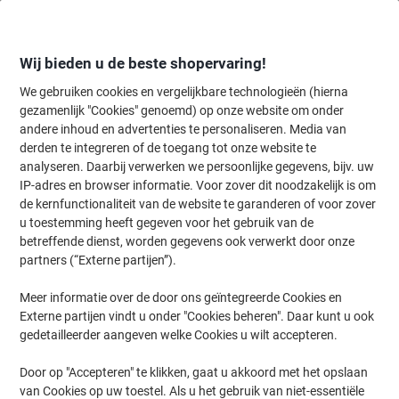
Meteen
Meteen
naar
naar
inhoud
navigatie
Wij bieden u de beste shopervaring!
We gebruiken cookies en vergelijkbare technologieën (hierna
gezamenlijk "Cookies" genoemd) op onze website om onder
Home
andere inhoud en advertenties te personaliseren. Media van
Inkt en Toner Zoekmachine
derden te integreren of de toegang tot onze website te
Zoek inkt, toner en labeltape voor uw printer
analyseren. Daarbij verwerken we persoonlijke gegevens, bijv. uw
IP-adres en browser informatie. Voor zover dit noodzakelijk is om
de kernfunctionaliteit van de website te garanderen of voor zover
Kies merk, reeks en model uit de opties hieronder
u toestemming heeft gegeven voor het gebruik van de
betreffende dienst, worden gegevens ook verwerkt door onze
HP
partners (“Externe partijen”).
Meer informatie over de door ons geïntegreerde Cookies en
Envy
Externe partijen vindt u onder "Cookies beheren". Daar kunt u ook
gedetailleerder aangeven welke Cookies u wilt accepteren.
HP Envy 114
Door op "Accepteren" te klikken, gaat u akkoord met het opslaan
van Cookies op uw toestel. Als u het gebruik van niet-essentiële