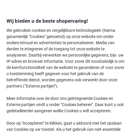
Meteen
Meteen
naar
naar
inhoud
navigatie
Wij bieden u de beste shopervaring!
We gebruiken cookies en vergelijkbare technologieën (hierna
gezamenlijk "Cookies" genoemd) op onze website om onder
Home
andere inhoud en advertenties te personaliseren. Media van
Inkt en Toner Zoekmachine
derden te integreren of de toegang tot onze website te
Zoek inkt, toner en labeltape voor uw printer
analyseren. Daarbij verwerken we persoonlijke gegevens, bijv. uw
IP-adres en browser informatie. Voor zover dit noodzakelijk is om
de kernfunctionaliteit van de website te garanderen of voor zover
Kies merk, reeks en model uit de opties hieronder
u toestemming heeft gegeven voor het gebruik van de
betreffende dienst, worden gegevens ook verwerkt door onze
HP
partners (“Externe partijen”).
Meer informatie over de door ons geïntegreerde Cookies en
Deskjet
Externe partijen vindt u onder "Cookies beheren". Daar kunt u ook
gedetailleerder aangeven welke Cookies u wilt accepteren.
HP Deskjet 5943
Door op "Accepteren" te klikken, gaat u akkoord met het opslaan
van Cookies op uw toestel. Als u het gebruik van niet-essentiële