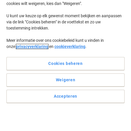
cookies wilt weigeren, kies dan "Weigeren".
Log in
om eerder opgeslagen printers en/of eerder gekochte cartridges
te tonen
U kunt uw keuze op elk gewenst moment bekijken en aanpassen
via de link "Cookies beheren" in de voettekst en zo uw
HP Deskjet 5943 Printer Inkt Cartridges
(1)
toestemming intrekken.
Meer informatie over ons cookiebeleid kunt u vinden in
Filteren op
onze
privacyverklaring
en
cookieverklaring
.
Geschenk
Eigen merk
Duopack
Viking 339 compatibele HP inktcartridge
C8767E zwart duopak 2 stuks
Cookies beheren
Koop Meer,
Bespaar Meer
Weigeren
€ 14,39
Duopak
Vanaf 3 Duopakken
€ 17,41 Incl. btw
Accepteren
Momenteel op voorraad
Levertijd 2-3
werkdagen
Aantal
Vorige
Volgende
1